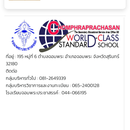
ที่อยู่ : 195 หมู่ที่ 6 ตำบลจอมพระ อำเภอจอมพระ จังหวัดสุรินทร์
32180
ติดต่อ
กลุ่มบริหารทั่วไป : 081-2649339
กลุ่มบริหารวิชาการและงานทะเบียน : 065-2400128
โรงเรียนจอมพระประชาสรรค์ : 044-066195