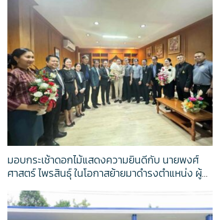
ญี่ปุ่น เนื่องในงานเปิดบ้านวิชาการ Sangkha
Open House 2026
มอบกระเช้าดอกไม้แสดงความยินดีกับ นายพงศ์
ศาสตร์ ไพรสินธุ์ ในโอกาสย้ายมาดำรงตำแหน่ง ผู้
อำนวยการสำนักงานเขตพื้นที่การศึกษา
มัธยมศึกษาสุรินทร์