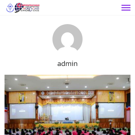
Skip
to
content
กลุ่มบริหารฯ
admin
กลุ่มสาระฯ
กลุ่มบริหารวิชาการ
กลุ่มบริหารทั่วไป
วิทยาศาสตร์
เฟสบุคกลุ่มงานฯ
กลุ่มงาน
คณิตศาสตร์
กลุ่มบริหารงานบุคคล
เว็บไซต์กลุ่มงานฯ
เฟสบุคกลุ่มงานฯ
เฟสบุคกลุ่มสาระฯ
ประชาสัมพันธ์ CPS
คำสั่งโรงเรียน
ต่างประเทศ
เฟสบุคกลุ่มสาระฯ
กลุ่มบริหารงบประมาณ
เว็บไซต์กลุ่มงานฯ
เฟสบุคกลุ่มงานฯ
เว็บไซต์กลุ่มสาระฯ
ITA2569