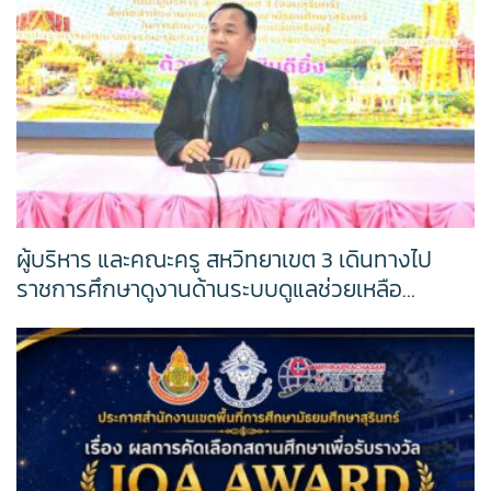
ผู้บริหาร และคณะครู สหวิทยาเขต 3 เดินทางไป
ราชการศึกษาดูงานด้านระบบดูแลช่วยเหลือ
นักเรียน โรงเรียนจตุรพักตรพิมานรัชดาภิเษก