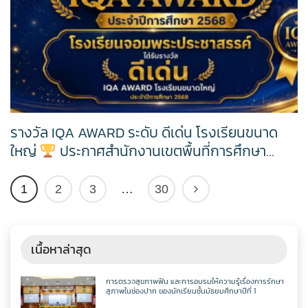
รางวัล IQA AWARD ระดับ ดีเด่น โรงเรียนขนาด
ใหญ่
ประกาศสำนักงานเขตพื้นที่การศึกษา
มัธยมศึกษาสุรินทร์ เรื่อง ผลการคัดเลือกสถาน
ศึกษาเพื่อรับรางวัล IQA AWARD ประจำปีการ
1
2
3
…
30
ศึกษา 2568
เนื้อหาล่าสุด
การตรวจสุขภาพฟัน และการอบรมให้ความรู้เรื่องการรักษา
สุภาพในช่องปาก ของนักเรียนชั้นมัธยมศึกษาปีที่ 1