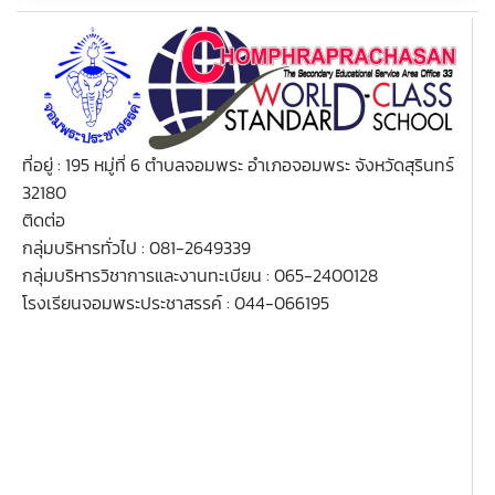
ที่อยู่ : 195 หมู่ที่ 6 ตำบลจอมพระ อำเภอจอมพระ จังหวัดสุรินทร์
32180
ติดต่อ
กลุ่มบริหารทั่วไป : 081-2649339
กลุ่มบริหารวิชาการและงานทะเบียน : 065-2400128
โรงเรียนจอมพระประชาสรรค์ : 044-066195