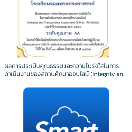
ผลการประเมินคุณธรรมและความโปร่งใสในการ
ดำเนินงานของสถานศึกษาออนไลน์ (Integrity and
Transparency Assessment Online : ITA
Online)