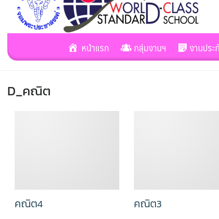
หน้าแรก
กลุ่มงานฯ
งานประก
กลุ่มบริหารฯ
กลุ่มสาระฯ
D_คณิต
คณิต4
คณิต3