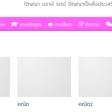
ปัญญา นรานํ รตนํ ปัญญาเป็นสิ่งประเสร
ันฯ
งานหลักสูตร
ดาวน์โหลด
กิจกรรม
กลุ่มงาน
คำสั่งโรงเรียน
ประชาสัมพันธ์ 
กิจกรรม CPS
ToBeNumberO
คณิตศาสตร์
กลุ่มบริหารวิชาการ
กลุ่มบริหารทั่วไป
กลุ่มบริหารงานบุคคล
กลุ่มบริหารงบประมาณ
วิทยาศาสตร์
ต่างประเทศ
ภาษาไทย
สังคมศึกษาฯ
ศิลปะ
การงานอาชีพ
พลศึกษา
เทคโนโลยี
เฟสบุคกลุ่มงานฯ
เว็บไซต์กลุ่มงานฯ
เฟสบุคกลุ่มงานฯ
เว็บไซต์กลุ่มงานฯ
เฟสบุคกลุ่มงานฯ
เว็บไซต์กลุ่มงานฯ
เฟสบุคกลุ่มงานฯ
เว็บไซต์กลุ่มงานฯ
เฟสบุคกลุ่มสาระฯ
เว็บไซต์กลุ่มสาระฯ
ตารางเรียน/สอน
เฟสบุคกลุ่มสาระฯ
เว็บไซต์กลุ่มสาระฯ
ตารางเรียน/สอน
เฟสบุคกลุ่มสาระฯ
เว็บไซต์กลุ่มสาระฯ
ตารางเรียน/สอน
เฟสบุคกลุ่มสาระฯ
เว็บไซต์กลุ่มสาระฯ
ตารางเรียน/สอน
เฟสบุคกลุ่มสาระฯ
เว็บไซต์กลุ่มสาระฯ
ตารางเรียน/สอน
เฟสบุคกลุ่มสาระฯ
เว็บไซต์กลุ่มสาระฯ
ตารางเรียน/สอน
เฟสบุคกลุ่มสาระฯ
เว็บไซต์กลุ่มสาระฯ
ตารางเรียน/สอน
เฟสบุคกลุ่มสาระฯ
เว็บไซต์กลุ่มสาระฯ
ตารางเรียน/สอน
เฟสบุคเทคโนโลยี
เว็บไซต์เทคโนโลยี
คณิต
คณิต2