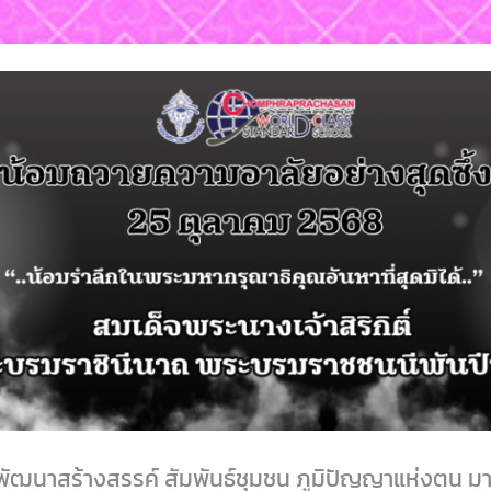
พัฒนาสร้างสรรค์ สัมพันธ์ชุมชน ภูมิปัญญาแห่งตน 