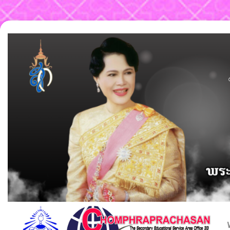
Skip
to
content