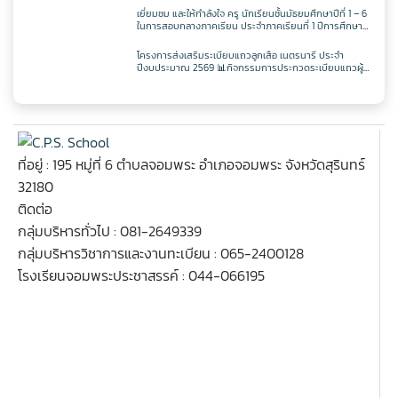
ตารางเรียน ม.3
พระชนมพรรษา 27 กรกฎาคม พ.ศ.2569✨
เยี่ยมชม และให้กำลังใจ ครู นักเรียนชั้นมัธยมศึกษาปีที่ 1 – 6
ในการสอบกลางภาคเรียน ประจำภาคเรียนที่ 1 ปีการศึกษา
วิชาเพิ่มเติม
วิชาออกแบบฯ
2569
ตารางเรียน ม.4
โครงการส่งเสริมระเบียบแถวลูกเสือ เนตรนารี ประจำ
ปีงบประมาณ 2569 📊กิจกรรมการประกวดระเบียบแถวผู้
บังคับบัญชาเฉลิมพระเกียรติสมเด็จพระวชิรเกล้าเจ้าอยู่หัว
วิชาเพิ่มเติม
ตารางเรียน ม.5
เนื่องในโอกาสมหามงคลเฉลิมพระชนมพรรษา 74 พรรษา
ตารางเรียน ม.6
ที่อยู่ : 195 หมู่ที่ 6 ตำบลจอมพระ อำเภอจอมพระ จังหวัดสุรินทร์
32180
ติดต่อ
กลุ่มบริหารทั่วไป : 081-2649339
กลุ่มบริหารวิชาการและงานทะเบียน : 065-2400128
โรงเรียนจอมพระประชาสรรค์ : 044-066195