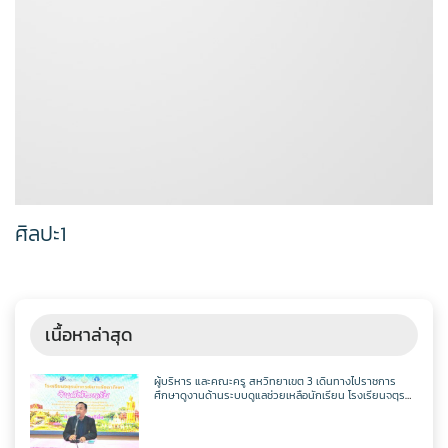
ศิลปะ1
เนื้อหาล่าสุด
ผู้บริหาร และคณะครู สหวิทยาเขต 3 เดินทางไปราชการ
ศึกษาดูงานด้านระบบดูแลช่วยเหลือนักเรียน โรงเรียนจตุร
พักตรพิมานรัชดาภิเษก