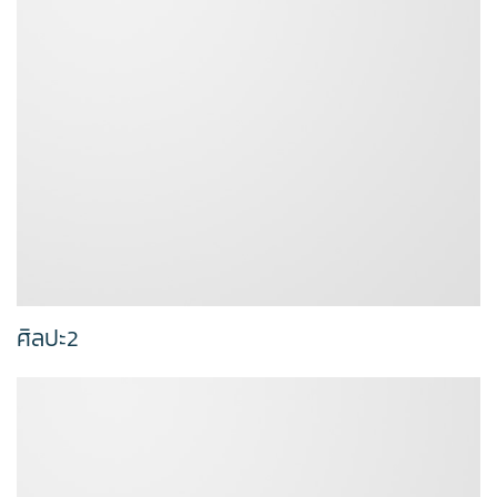
ครูศุภวิชญ์ กมลเลิศ
วิชาเพิ่มเติม
วิชาออกแบบฯ
วิชาวิทยาการคำนวณ
ตารางเรียน ม.2
วิชาเพิ่มเติม
วิชาออกแบบฯ
วิชาวิทยาการคำนวณ
ตารางเรียน ม.3
วิชาเพิ่มเติม
วิชาออกแบบฯ
ตารางเรียน ม.4
วิชาเพิ่มเติม
ตารางเรียน ม.5
ตารางเรียน ม.6
ศิลปะ2