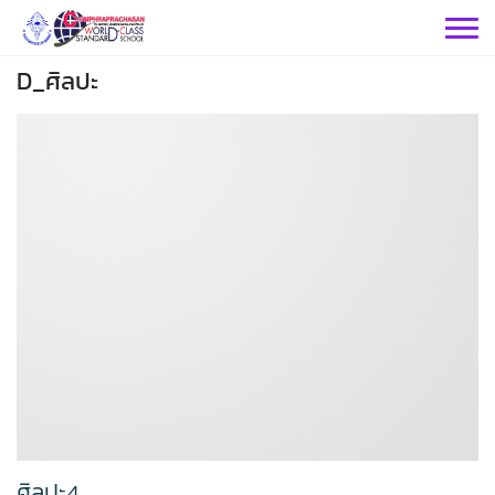
Skip
to
content
D_ศิลปะ
กลุ่มบริหารฯ
กลุ่มสาระฯ
กลุ่มบริหารวิชาการ
กลุ่มบริหารทั่วไป
วิทยาศาสตร์
เฟสบุคกลุ่มงานฯ
กลุ่มงาน
คณิตศาสตร์
กลุ่มบริหารงานบุคคล
เว็บไซต์กลุ่มงานฯ
เฟสบุคกลุ่มงานฯ
เฟสบุคกลุ่มสาระฯ
ประชาสัมพันธ์ CPS
คำสั่งโรงเรียน
ต่างประเทศ
เฟสบุคกลุ่มสาระฯ
กลุ่มบริหารงบประมาณ
เว็บไซต์กลุ่มงานฯ
เฟสบุคกลุ่มงานฯ
เว็บไซต์กลุ่มสาระฯ
ITA2569
ศิลปะ4