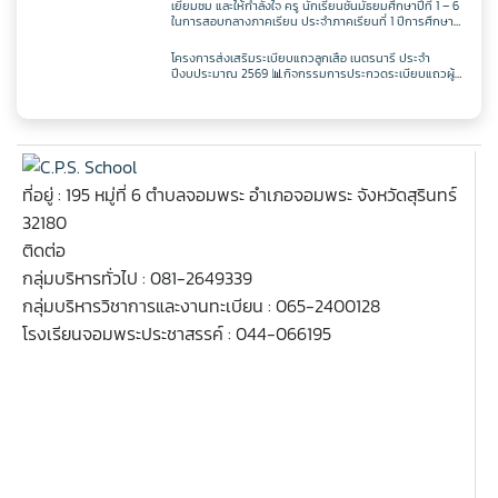
พระชนมพรรษา 27 กรกฎาคม พ.ศ.2569✨
เยี่ยมชม และให้กำลังใจ ครู นักเรียนชั้นมัธยมศึกษาปีที่ 1 – 6
วิชาวิทยาการคำนวณ
วิชาเพิ่มเติม
วิชาออกแบบฯ
ในการสอบกลางภาคเรียน ประจำภาคเรียนที่ 1 ปีการศึกษา
2569
ตารางเรียน ม.3
โครงการส่งเสริมระเบียบแถวลูกเสือ เนตรนารี ประจำ
ปีงบประมาณ 2569 📊กิจกรรมการประกวดระเบียบแถวผู้
วิชาออกแบบฯ
วิชาเพิ่มเติม
บังคับบัญชาเฉลิมพระเกียรติสมเด็จพระวชิรเกล้าเจ้าอยู่หัว
ตารางเรียน ม.4
เนื่องในโอกาสมหามงคลเฉลิมพระชนมพรรษา 74 พรรษา
วิชาเพิ่มเติม
ตารางเรียน ม.5
ที่อยู่ : 195 หมู่ที่ 6 ตำบลจอมพระ อำเภอจอมพระ จังหวัดสุรินทร์
ตารางเรียน ม.6
32180
ติดต่อ
กลุ่มบริหารทั่วไป : 081-2649339
กลุ่มบริหารวิชาการและงานทะเบียน : 065-2400128
โรงเรียนจอมพระประชาสรรค์ : 044-066195