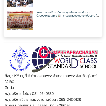
โครงการส่งเสริมระเบียบแถวลูกเสือ เนตรนารี ประจำ
ปีงบประมาณ 2569
กิจกรรมการประกวดระเบียบแถวผู้
บังคับบัญชาเฉลิมพระเกียรติสมเด็จพระวชิรเกล้าเจ้าอยู่หัว
เนื่องในโอกาสมหามงคลเฉลิมพระชนมพรรษา 74 พรรษา
ที่อยู่ : 195 หมู่ที่ 6 ตำบลจอมพระ อำเภอจอมพระ จังหวัดสุรินทร์
32180
ติดต่อ
กลุ่มบริหารทั่วไป : 081-2649339
กลุ่มบริหารวิชาการและงานทะเบียน : 065-2400128
โรงเรียนจอมพระประชาสรรค์ : 044-066195