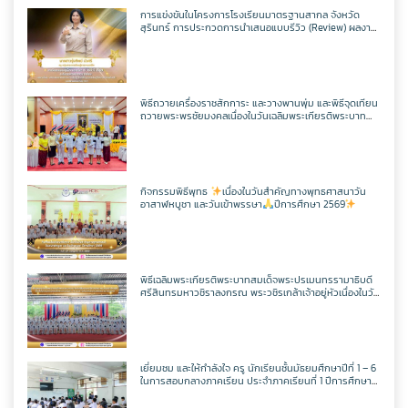
ครูศุภวิชญ์ กมลเลิศ
วิชาเพิ่มเติม
วิชาออกแบบฯ
วิชาวิทยาการคำนวณ
ตารางเรียน ม.2
การแข่งขันในโครงการโรงเรียนมาตรฐานสากล จังหวัด
สุรินทร์ การประกวดการนำเสนอแบบรีวิว (Review) ผลงาน
นักเรียนจากรายวิชาการศึกษาค้นคว้าด้วยตัวเอง
วิชาเพิ่มเติม
วิชาออกแบบฯ
วิชาวิทยาการคำนวณ
(Independent Study : IS) ผ่านช่องทางสื่อสังคมออนไลน์
ตารางเรียน ม.3
ระดับเขตพื้นที่การศึกษา ประจำปี 2569
พิธีถวายเครื่องราชสักการะ และวางพานพุ่ม และพิธีจุดเทียน
วิชาเพิ่มเติม
วิชาออกแบบฯ
ตารางเรียน ม.4
ถวายพระพรชัยมงคลเนื่องในวันเฉลิมพระเกียรติพระบาท
สมเด็จพระปรเมนทรรามาธิบดีศรีสินทรมหาวชิราลงกรณ
มหิศรภูมิพลราชวรางกูร กิติสิริสมบูรณอดุลยเดช สยามินท
ราธิเบศรราชวโรดม บรมนาถบพิตร พระวชิรเกล้าเจ้าอยู่หัว
วิชาเพิ่มเติม
(ในหลวงรัชกาลที่ 10)
ตารางเรียน ม.5
กิจกรรมพิธีพุทธ
เนื่องในวันสำคัญทางพุทธศาสนาวัน
อาสาฬหบูชา และวันเข้าพรรษา
ปีการศึกษา 2569
ตารางเรียน ม.6
พิธีเฉลิมพระเกียรติพระบาทสมเด็จพระปรเมนทรรามาธิบดี
ศรีสินทรมหาวชิราลงกรณ พระวชิรเกล้าเจ้าอยู่หัวเนื่องในวัน
เฉลิพระชนมพรรษา 74 พรรษา
ในวันเฉลิม
พระชนมพรรษา 27 กรกฎาคม พ.ศ.2569
เยี่ยมชม และให้กำลังใจ ครู นักเรียนชั้นมัธยมศึกษาปีที่ 1 – 6
ในการสอบกลางภาคเรียน ประจำภาคเรียนที่ 1 ปีการศึกษา
2569