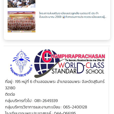
โครงการส่งเสริมระเบียบแถวลูกเสือ เนตรนารี ประจำ
ปีงบประมาณ 2569
กิจกรรมการประกวดระเบียบแถวผู้
บังคับบัญชาเฉลิมพระเกียรติสมเด็จพระวชิรเกล้าเจ้าอยู่หัว
เนื่องในโอกาสมหามงคลเฉลิมพระชนมพรรษา 74 พรรษา
ที่อยู่ : 195 หมู่ที่ 6 ตำบลจอมพระ อำเภอจอมพระ จังหวัดสุรินทร์
32180
ติดต่อ
กลุ่มบริหารทั่วไป : 081-2649339
กลุ่มบริหารวิชาการและงานทะเบียน : 065-2400128
โรงเรียนจอมพระประชาสรรค์ : 044-066195