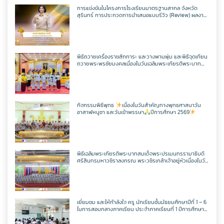
ครูศุภวิชญ์ กมลเลิศ
วิชาเพิ่มเติม
วิชาออกแบบฯ
วิชาวิทยาการคำนวณ
ตารางเรียน ม.2
การแข่งขันในโครงการโรงเรียนมาตรฐานสากล จังหวัด
สุรินทร์ การประกวดการนำเสนอแบบรีวิว (Review) ผลงาน
นักเรียนจากรายวิชาการศึกษาค้นคว้าด้วยตัวเอง
วิชาเพิ่มเติม
วิชาออกแบบฯ
วิชาวิทยาการคำนวณ
(Independent Study : IS) ผ่านช่องทางสื่อสังคมออนไลน์
ตารางเรียน ม.3
ระดับเขตพื้นที่การศึกษา ประจำปี 2569
พิธีถวายเครื่องราชสักการะ และวางพานพุ่ม และพิธีจุดเทียน
วิชาเพิ่มเติม
วิชาออกแบบฯ
ตารางเรียน ม.4
ถวายพระพรชัยมงคลเนื่องในวันเฉลิมพระเกียรติพระบาท
สมเด็จพระปรเมนทรรามาธิบดีศรีสินทรมหาวชิราลงกรณ
มหิศรภูมิพลราชวรางกูร กิติสิริสมบูรณอดุลยเดช สยามินท
ราธิเบศรราชวโรดม บรมนาถบพิตร พระวชิรเกล้าเจ้าอยู่หัว
วิชาเพิ่มเติม
(ในหลวงรัชกาลที่ 10)
ตารางเรียน ม.5
กิจกรรมพิธีพุทธ
เนื่องในวันสำคัญทางพุทธศาสนาวัน
อาสาฬหบูชา และวันเข้าพรรษา
ปีการศึกษา 2569
ตารางเรียน ม.6
พิธีเฉลิมพระเกียรติพระบาทสมเด็จพระปรเมนทรรามาธิบดี
ศรีสินทรมหาวชิราลงกรณ พระวชิรเกล้าเจ้าอยู่หัวเนื่องในวัน
เฉลิพระชนมพรรษา 74 พรรษา
ในวันเฉลิม
พระชนมพรรษา 27 กรกฎาคม พ.ศ.2569
เยี่ยมชม และให้กำลังใจ ครู นักเรียนชั้นมัธยมศึกษาปีที่ 1 – 6
ในการสอบกลางภาคเรียน ประจำภาคเรียนที่ 1 ปีการศึกษา
2569