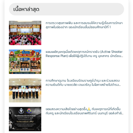
กิจกรรม CPS
เนื้อหาล่าสุด
ภาษาไทย
เว็บไซต์กลุ่มสาระฯ
เฟสบุคกลุ่มสาระฯ
เว็บไซต์กลุ่มงานฯ
เฟสบุคกลุ่มงานฯ
ตารางเรียน/สอน
ครูพีระพันธ์ เสริมศิริ
ITA2568
ToBeNumberOne
การตรวจสุขภาพฟัน และการอบรมให้ความรู้เรื่องการรักษา
สังคมศึกษาฯ
ตารางเรียน/สอน
เว็บไซต์กลุ่มสาระฯ
เฟสบุคกลุ่มสาระฯ
สุภาพในช่องปาก ของนักเรียนชั้นมัธยมศึกษาปีที่ 1
เว็บไซต์กลุ่มงานฯ
ครูเเชิด ชูตาลัด
วิชาวิทยาการคำนวณ
ITA2567
ศิลปะ
ตารางเรียน/สอน
เว็บไซต์กลุ่มสาระฯ
เฟสบุคกลุ่มสาระฯ
ครูเทพสุดา พรหมสวัสดิ์
วิชาออกแบบฯ
วิชาวิทยาการคำนวณ
ITA2566
แผนเผชิญเหตุเมื่อเกิดเหตุการณ์กราดยิง (Active Shooter
Response Plan) เพื่อให้ผู้ปฏิบัติงาน ครู บุคลากร นักเรียน
และประชาชนในพื้นที่ใช้เป็นแนวทางในการเอาชีวิตรอดและ
การงานอาชีพ
ตารางเรียน/สอน
เว็บไซต์กลุ่มสาระฯ
เฟสบุคกลุ่มสาระฯ
ครูประหยัด สายบุตร
วิชาเพิ่มเติม
วิชาออกแบบฯ
วิชาวิทยาการคำนวณ
ควบคุมสถานการณ์
แผนผังเว็บไซต์
พลศึกษา
ตารางเรียน/สอน
เว็บไซต์กลุ่มสาระฯ
เฟสบุคกลุ่มสาระฯ
ครูนิตยา บุญเสริม
วิชาเพิ่มเติม
วิชาออกแบบฯ
วิชาวิทยาการคำนวณ
การศึกษาดูงาน โรงเรียนรัตนราษฎร์บำรุง และร่วมแสดง
เว็บไซต์เดิม
ความยินดีกับ นายชวลิต เจนเจริญ ในโอกาสย้ายไปดำรง
ตำแหน่ง ผู้อำนวยการสำนักงานเขตพื้นที่การศึกษา
มัธยมศึกษาราชบุรี
เทคโนโลยี
ตารางเรียน/สอน
เว็บไซต์กลุ่มสาระฯ
เฟสบุคกลุ่มสาระฯ
ครูกัณฌ์ฏธัจส์ ก้านเหลือง
วิชาเพิ่มเติม
วิชาออกแบบฯ
วิชาวิทยาการคำนวณ
ตารางเรียน1/69
ขอแสดงความเสียใจอย่างสุดซึ้ง
กับเหตุการณ์ที่เกิดขึ้น
ตารางเรียน/สอน
เว็บไซต์กลุ่มสาระฯ
เฟสบุคเทคโนโลยี
กับครู และนักเรียนโรงเรียนเทพศิรินทร์ นนทบุรี ขอส่งกำลัง
ครูมัตติกา สุวงศ์
วิชาเพิ่มเติม
วิชาออกแบบฯ
วิชาวิทยาการคำนวณ
ใจให้กับผู้บาดเจ็บ ผู้เสียชีวิต ครอบครัว และทุกฝ่ายที่
ตารางเรียน ม.1
เกี่ยวข้องขอให้ผ่านพ้นช่วงเวลาอันยากลำบากนี้ไปด้วยความ
เข้มแข็ง และขอให้สังคมปลอดภัยจากเหตุการณ์ความรุนแรง
ด้วยความอาลัยยิ่ง
ตารางเรียน/สอน
เว็บไซต์เทคโนโลยี