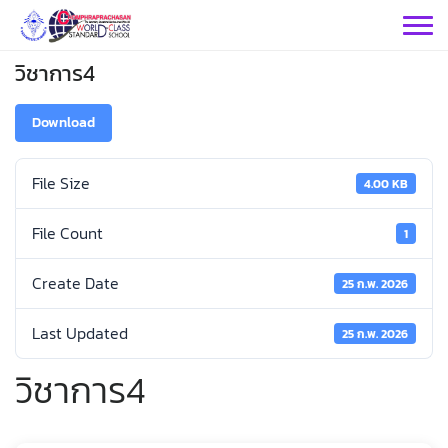
Skip
to
content
วิชาการ4
Download
File Size
4.00 KB
กลุ่มบริหารฯ
File Count
1
กลุ่มสาระฯ
กลุ่มบริหารวิชาการ
Create Date
25 ก.พ. 2026
กลุ่มบริหารทั่วไป
วิทยาศาสตร์
เฟสบุคกลุ่มงานฯ
Last Updated
25 ก.พ. 2026
กลุ่มงาน
คณิตศาสตร์
กลุ่มบริหารงานบุคคล
เว็บไซต์กลุ่มงานฯ
เฟสบุคกลุ่มงานฯ
เฟสบุคกลุ่มสาระฯ
วิชาการ4
ประชาสัมพันธ์ CPS
คำสั่งโรงเรียน
ต่างประเทศ
เฟสบุคกลุ่มสาระฯ
กลุ่มบริหารงบประมาณ
เว็บไซต์กลุ่มงานฯ
เฟสบุคกลุ่มงานฯ
เว็บไซต์กลุ่มสาระฯ
ITA2569