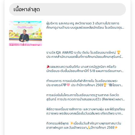
กิจกรรม CPS
เนื้อหาล่าสุด
ภาษาไทย
เว็บไซต์กลุ่มสาระฯ
เฟสบุคกลุ่มสาระฯ
เว็บไซต์กลุ่มงานฯ
เฟสบุคกลุ่มงานฯ
ตารางเรียน/สอน
ครูพีระพันธ์ เสริมศิริ
ITA2568
ToBeNumberOne
ผู้บริหาร และคณะครู สหวิทยาเขต 3 เดินทางไปราชการ
สังคมศึกษาฯ
ตารางเรียน/สอน
เว็บไซต์กลุ่มสาระฯ
เฟสบุคกลุ่มสาระฯ
ศึกษาดูงานด้านระบบดูแลช่วยเหลือนักเรียน โรงเรียนจตุร
เว็บไซต์กลุ่มงานฯ
ครูเเชิด ชูตาลัด
วิชาวิทยาการคำนวณ
ITA2567
พักตรพิมานรัชดาภิเษก
ศิลปะ
ตารางเรียน/สอน
เว็บไซต์กลุ่มสาระฯ
เฟสบุคกลุ่มสาระฯ
ครูเทพสุดา พรหมสวัสดิ์
วิชาออกแบบฯ
วิชาวิทยาการคำนวณ
ITA2566
รางวัล IQA AWARD ระดับ ดีเด่น โรงเรียนขนาดใหญ่
ประกาศสำนักงานเขตพื้นที่การศึกษามัธยมศึกษาสุรินทร์
เรื่อง ผลการคัดเลือกสถานศึกษาเพื่อรับรางวัล IQA AWARD
การงานอาชีพ
ตารางเรียน/สอน
เว็บไซต์กลุ่มสาระฯ
เฟสบุคกลุ่มสาระฯ
ครูประหยัด สายบุตร
วิชาเพิ่มเติม
วิชาออกแบบฯ
วิชาวิทยาการคำนวณ
ประจำปีการศึกษา 2568
ขอแสดงความยินดีกับ นางสาวณัฏฐณิชา ศรีแก้ว
แผนผังเว็บไซต์
นักเรียนระดับชั้นมัธยมศึกษาปีที่ 5/8 แผนการเรียนภาษา
อังกฤษ – ภาษาจีน โรงเรียนจอมพระประชาสรรค์ ที่ผ่านการ
พลศึกษา
ตารางเรียน/สอน
เว็บไซต์กลุ่มสาระฯ
เฟสบุคกลุ่มสาระฯ
สอบวัดระดับความรู้ภาษาจีน HSK 2
กำหนดการ การแข่งขันกีฬาสีภายใน โรงเรียนจอมพระ
ครูนิตยา บุญเสริม
วิชาเพิ่มเติม
วิชาออกแบบฯ
วิชาวิทยาการคำนวณ
เว็บไซต์เดิม
ประชาสรรค์
ประจำปีการศึกษา 2569
“
ไอรยา
เกมส์ IYARA GAME 2026
การแข่งขันในโครงการโรงเรียนมาตรฐานสากล จังหวัด
เทคโนโลยี
ตารางเรียน/สอน
เว็บไซต์กลุ่มสาระฯ
เฟสบุคกลุ่มสาระฯ
ครูกัณฌ์ฏธัจส์ ก้านเหลือง
วิชาเพิ่มเติม
วิชาออกแบบฯ
วิชาวิทยาการคำนวณ
สุรินทร์ การประกวดการนำเสนอแบบรีวิว (Review) ผลงาน
ตารางเรียน1/69
นักเรียนจากรายวิชาการศึกษาค้นคว้าด้วยตัวเอง
(Independent Study : IS) ผ่านช่องทางสื่อสังคมออนไลน์
พิธีถวายเครื่องราชสักการะ และวางพานพุ่ม และพิธีจุดเทียน
ระดับเขตพื้นที่การศึกษา ประจำปี 2569
ถวายพระพรชัยมงคลเนื่องในวันเฉลิมพระเกียรติพระบาท
ตารางเรียน/สอน
เว็บไซต์กลุ่มสาระฯ
เฟสบุคเทคโนโลยี
ครูมัตติกา สุวงศ์
วิชาเพิ่มเติม
วิชาออกแบบฯ
วิชาวิทยาการคำนวณ
สมเด็จพระปรเมนทรรามาธิบดีศรีสินทรมหาวชิราลงกรณ
ตารางเรียน ม.1
มหิศรภูมิพลราชวรางกูร กิติสิริสมบูรณอดุลยเดช สยามินท
กิจกรรมพิธีพุทธ
เนื่องในวันสำคัญทางพุทธศาสนาวัน
ราธิเบศรราชวโรดม บรมนาถบพิตร พระวชิรเกล้าเจ้าอยู่หัว
อาสาฬหบูชา และวันเข้าพรรษา
ปีการศึกษา 2569
(ในหลวงรัชกาลที่ 10)
ตารางเรียน/สอน
เว็บไซต์เทคโนโลยี