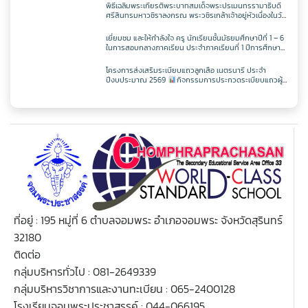
ครูศุภวิชญ์ กมลเลิศ
วิชาเพิ่มเติม
วิชาออกแบบฯ
วิชาวิทยาการคำนวณ
พิธีเฉลิมพระเกียรติพระบาทสมเด็จพระปรเมนทรรามาธิบดี
ตารางเรียน ม.2
ศรีสินทรมหาวชิราลงกรณ พระวชิรเกล้าเจ้าอยู่หัวเนื่องในวัน
เฉลิพระชนมพรรษา 74 พรรษา
ในวันเฉลิม
พระชนมพรรษา 27 กรกฎาคม พ.ศ.2569
เยี่ยมชม และให้กำลังใจ ครู นักเรียนชั้นมัธยมศึกษาปีที่ 1 – 6
วิชาเพิ่มเติม
วิชาออกแบบฯ
วิชาวิทยาการคำนวณ
ตารางเรียน ม.3
ในการสอบกลางภาคเรียน ประจำภาคเรียนที่ 1 ปีการศึกษา
2569
โครงการส่งเสริมระเบียบแถวลูกเสือ เนตรนารี ประจำ
วิชาเพิ่มเติม
วิชาออกแบบฯ
ปีงบประมาณ 2569
กิจกรรมการประกวดระเบียบแถวผู้
ตารางเรียน ม.4
บังคับบัญชาเฉลิมพระเกียรติสมเด็จพระวชิรเกล้าเจ้าอยู่หัว
เนื่องในโอกาสมหามงคลเฉลิมพระชนมพรรษา 74 พรรษา
วิชาเพิ่มเติม
ตารางเรียน ม.5
ตารางเรียน ม.6
ที่อยู่ : 195 หมู่ที่ 6 ตำบลจอมพระ อำเภอจอมพระ จังหวัดสุรินทร์
32180
ติดต่อ
กลุ่มบริหารทั่วไป : 081-2649339
กลุ่มบริหารวิชาการและงานทะเบียน : 065-2400128
โรงเรียนจอมพระประชาสรรค์ : 044-066195