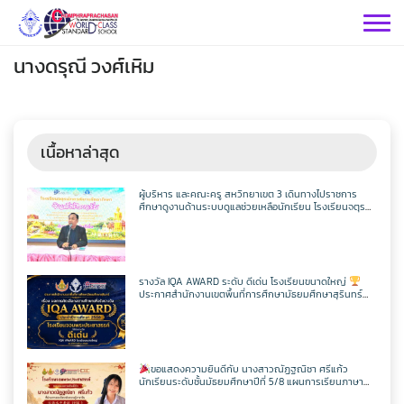
Skip
to
content
นางดรุณี วงศ์เหิม
เนื้อหาล่าสุด
กลุ่มบริหารฯ
ผู้บริหาร และคณะครู สหวิทยาเขต 3 เดินทางไปราชการ
ศึกษาดูงานด้านระบบดูแลช่วยเหลือนักเรียน โรงเรียนจตุร
พักตรพิมานรัชดาภิเษก
กลุ่มสาระฯ
กลุ่มบริหารวิชาการ
กลุ่มบริหารทั่วไป
วิทยาศาสตร์
เฟสบุคกลุ่มงานฯ
รางวัล IQA AWARD ระดับ ดีเด่น โรงเรียนขนาดใหญ่
ประกาศสำนักงานเขตพื้นที่การศึกษามัธยมศึกษาสุรินทร์
กลุ่มงาน
เรื่อง ผลการคัดเลือกสถานศึกษาเพื่อรับรางวัล IQA AWARD
ประจำปีการศึกษา 2568
คณิตศาสตร์
กลุ่มบริหารงานบุคคล
เว็บไซต์กลุ่มงานฯ
เฟสบุคกลุ่มงานฯ
เฟสบุคกลุ่มสาระฯ
ประชาสัมพันธ์ CPS
คำสั่งโรงเรียน
ขอแสดงความยินดีกับ นางสาวณัฏฐณิชา ศรีแก้ว
ต่างประเทศ
เฟสบุคกลุ่มสาระฯ
นักเรียนระดับชั้นมัธยมศึกษาปีที่ 5/8 แผนการเรียนภาษา
กลุ่มบริหารงบประมาณ
เว็บไซต์กลุ่มงานฯ
เฟสบุคกลุ่มงานฯ
เว็บไซต์กลุ่มสาระฯ
ITA2569
อังกฤษ – ภาษาจีน โรงเรียนจอมพระประชาสรรค์ ที่ผ่านการ