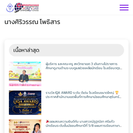
Skip
to
content
นางศิริวรรณ โพธิสาร
เนื้อหาล่าสุด
กลุ่มบริหารฯ
ผู้บริหาร และคณะครู สหวิทยาเขต 3 เดินทางไปราชการ
ศึกษาดูงานด้านระบบดูแลช่วยเหลือนักเรียน โรงเรียนจตุร
พักตรพิมานรัชดาภิเษก
กลุ่มสาระฯ
กลุ่มบริหารวิชาการ
กลุ่มบริหารทั่วไป
วิทยาศาสตร์
เฟสบุคกลุ่มงานฯ
รางวัล IQA AWARD ระดับ ดีเด่น โรงเรียนขนาดใหญ่
ประกาศสำนักงานเขตพื้นที่การศึกษามัธยมศึกษาสุรินทร์
กลุ่มงาน
เรื่อง ผลการคัดเลือกสถานศึกษาเพื่อรับรางวัล IQA AWARD
ประจำปีการศึกษา 2568
คณิตศาสตร์
กลุ่มบริหารงานบุคคล
เว็บไซต์กลุ่มงานฯ
เฟสบุคกลุ่มงานฯ
เฟสบุคกลุ่มสาระฯ
ประชาสัมพันธ์ CPS
คำสั่งโรงเรียน
ขอแสดงความยินดีกับ นางสาวณัฏฐณิชา ศรีแก้ว
ต่างประเทศ
เฟสบุคกลุ่มสาระฯ
นักเรียนระดับชั้นมัธยมศึกษาปีที่ 5/8 แผนการเรียนภาษา
กลุ่มบริหารงบประมาณ
เว็บไซต์กลุ่มงานฯ
เฟสบุคกลุ่มงานฯ
เว็บไซต์กลุ่มสาระฯ
ITA2569
อังกฤษ – ภาษาจีน โรงเรียนจอมพระประชาสรรค์ ที่ผ่านการ