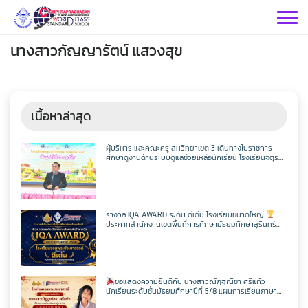
Skip
to
content
นางสาวกัญญารัตน์ แสวงสุข
เนื้อหาล่าสุด
กลุ่มบริหารฯ
ผู้บริหาร และคณะครู สหวิทยาเขต 3 เดินทางไปราชการ
ศึกษาดูงานด้านระบบดูแลช่วยเหลือนักเรียน โรงเรียนจตุร
พักตรพิมานรัชดาภิเษก
กลุ่มสาระฯ
กลุ่มบริหารวิชาการ
กลุ่มบริหารทั่วไป
วิทยาศาสตร์
เฟสบุคกลุ่มงานฯ
รางวัล IQA AWARD ระดับ ดีเด่น โรงเรียนขนาดใหญ่
ประกาศสำนักงานเขตพื้นที่การศึกษามัธยมศึกษาสุรินทร์
กลุ่มงาน
เรื่อง ผลการคัดเลือกสถานศึกษาเพื่อรับรางวัล IQA AWARD
ประจำปีการศึกษา 2568
คณิตศาสตร์
กลุ่มบริหารงานบุคคล
เว็บไซต์กลุ่มงานฯ
เฟสบุคกลุ่มงานฯ
เฟสบุคกลุ่มสาระฯ
ประชาสัมพันธ์ CPS
คำสั่งโรงเรียน
ขอแสดงความยินดีกับ นางสาวณัฏฐณิชา ศรีแก้ว
ต่างประเทศ
เฟสบุคกลุ่มสาระฯ
นักเรียนระดับชั้นมัธยมศึกษาปีที่ 5/8 แผนการเรียนภาษา
กลุ่มบริหารงบประมาณ
เว็บไซต์กลุ่มงานฯ
เฟสบุคกลุ่มงานฯ
เว็บไซต์กลุ่มสาระฯ
ITA2569
อังกฤษ – ภาษาจีน โรงเรียนจอมพระประชาสรรค์ ที่ผ่านการ