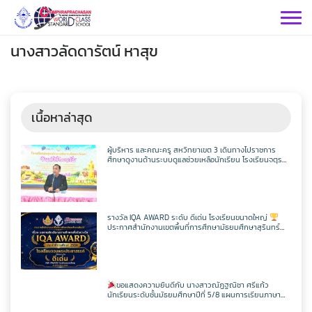
Skip
to
content
นางสาวลัดดารัตน์ หาสุข
เนื้อหาล่าสุด
กลุ่มบริหารฯ
ผู้บริหาร และคณะครู สหวิทยาเขต 3 เดินทางไปราชการ
ศึกษาดูงานด้านระบบดูแลช่วยเหลือนักเรียน โรงเรียนจตุร
พักตรพิมานรัชดาภิเษก
กลุ่มสาระฯ
กลุ่มบริหารวิชาการ
กลุ่มบริหารทั่วไป
วิทยาศาสตร์
เฟสบุคกลุ่มงานฯ
รางวัล IQA AWARD ระดับ ดีเด่น โรงเรียนขนาดใหญ่
ประกาศสำนักงานเขตพื้นที่การศึกษามัธยมศึกษาสุรินทร์
กลุ่มงาน
เรื่อง ผลการคัดเลือกสถานศึกษาเพื่อรับรางวัล IQA AWARD
ประจำปีการศึกษา 2568
คณิตศาสตร์
กลุ่มบริหารงานบุคคล
เว็บไซต์กลุ่มงานฯ
เฟสบุคกลุ่มงานฯ
เฟสบุคกลุ่มสาระฯ
ประชาสัมพันธ์ CPS
คำสั่งโรงเรียน
ขอแสดงความยินดีกับ นางสาวณัฏฐณิชา ศรีแก้ว
ต่างประเทศ
เฟสบุคกลุ่มสาระฯ
นักเรียนระดับชั้นมัธยมศึกษาปีที่ 5/8 แผนการเรียนภาษา
กลุ่มบริหารงบประมาณ
เว็บไซต์กลุ่มงานฯ
เฟสบุคกลุ่มงานฯ
เว็บไซต์กลุ่มสาระฯ
ITA2569
อังกฤษ – ภาษาจีน โรงเรียนจอมพระประชาสรรค์ ที่ผ่านการ