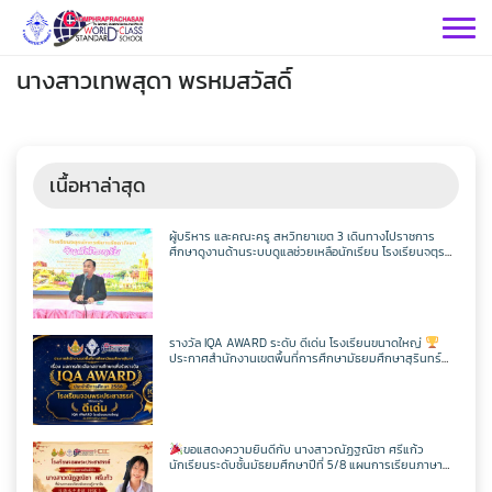
Skip
to
content
นางสาวเทพสุดา พรหมสวัสดิ์
เนื้อหาล่าสุด
กลุ่มบริหารฯ
ผู้บริหาร และคณะครู สหวิทยาเขต 3 เดินทางไปราชการ
ศึกษาดูงานด้านระบบดูแลช่วยเหลือนักเรียน โรงเรียนจตุร
พักตรพิมานรัชดาภิเษก
กลุ่มสาระฯ
กลุ่มบริหารวิชาการ
กลุ่มบริหารทั่วไป
วิทยาศาสตร์
เฟสบุคกลุ่มงานฯ
รางวัล IQA AWARD ระดับ ดีเด่น โรงเรียนขนาดใหญ่
ประกาศสำนักงานเขตพื้นที่การศึกษามัธยมศึกษาสุรินทร์
กลุ่มงาน
เรื่อง ผลการคัดเลือกสถานศึกษาเพื่อรับรางวัล IQA AWARD
ประจำปีการศึกษา 2568
คณิตศาสตร์
กลุ่มบริหารงานบุคคล
เว็บไซต์กลุ่มงานฯ
เฟสบุคกลุ่มงานฯ
เฟสบุคกลุ่มสาระฯ
ประชาสัมพันธ์ CPS
คำสั่งโรงเรียน
ขอแสดงความยินดีกับ นางสาวณัฏฐณิชา ศรีแก้ว
ต่างประเทศ
เฟสบุคกลุ่มสาระฯ
นักเรียนระดับชั้นมัธยมศึกษาปีที่ 5/8 แผนการเรียนภาษา
กลุ่มบริหารงบประมาณ
เว็บไซต์กลุ่มงานฯ
เฟสบุคกลุ่มงานฯ
เว็บไซต์กลุ่มสาระฯ
ITA2569
อังกฤษ – ภาษาจีน โรงเรียนจอมพระประชาสรรค์ ที่ผ่านการ