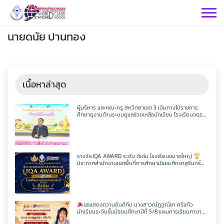
Skip
to
content
นายดนัย ปานทอง
เนื้อหาล่าสุด
กลุ่มบริหารฯ
ผู้บริหาร และคณะครู สหวิทยาเขต 3 เดินทางไปราชการ
ศึกษาดูงานด้านระบบดูแลช่วยเหลือนักเรียน โรงเรียนจตุร
พักตรพิมานรัชดาภิเษก
กลุ่มสาระฯ
กลุ่มบริหารวิชาการ
กลุ่มบริหารทั่วไป
วิทยาศาสตร์
เฟสบุคกลุ่มงานฯ
รางวัล IQA AWARD ระดับ ดีเด่น โรงเรียนขนาดใหญ่
ประกาศสำนักงานเขตพื้นที่การศึกษามัธยมศึกษาสุรินทร์
กลุ่มงาน
เรื่อง ผลการคัดเลือกสถานศึกษาเพื่อรับรางวัล IQA AWARD
ประจำปีการศึกษา 2568
คณิตศาสตร์
กลุ่มบริหารงานบุคคล
เว็บไซต์กลุ่มงานฯ
เฟสบุคกลุ่มงานฯ
เฟสบุคกลุ่มสาระฯ
ประชาสัมพันธ์ CPS
คำสั่งโรงเรียน
ขอแสดงความยินดีกับ นางสาวณัฏฐณิชา ศรีแก้ว
ต่างประเทศ
เฟสบุคกลุ่มสาระฯ
นักเรียนระดับชั้นมัธยมศึกษาปีที่ 5/8 แผนการเรียนภาษา
กลุ่มบริหารงบประมาณ
เว็บไซต์กลุ่มงานฯ
เฟสบุคกลุ่มงานฯ
เว็บไซต์กลุ่มสาระฯ
ITA2569
อังกฤษ – ภาษาจีน โรงเรียนจอมพระประชาสรรค์ ที่ผ่านการ