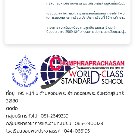
ครูศุภวิชญ์ กมลเลิศ
วิชาเพิ่มเติม
วิชาออกแบบฯ
วิชาวิทยาการคำนวณ
ตารางเรียน ม.2
ศรีสินทรมหาวชิราลงกรณ พระวชิรเกล้าเจ้าอยู่หัวเนื่องในวัน
เฉลิพระชนมพรรษา 74 พรรษา
ในวันเฉลิม
พระชนมพรรษา 27 กรกฎาคม พ.ศ.2569
เยี่ยมชม และให้กำลังใจ ครู นักเรียนชั้นมัธยมศึกษาปีที่ 1 – 6
วิชาเพิ่มเติม
วิชาออกแบบฯ
วิชาวิทยาการคำนวณ
ในการสอบกลางภาคเรียน ประจำภาคเรียนที่ 1 ปีการศึกษา
ตารางเรียน ม.3
2569
โครงการส่งเสริมระเบียบแถวลูกเสือ เนตรนารี ประจำ
ปีงบประมาณ 2569
กิจกรรมการประกวดระเบียบแถวผู้
วิชาเพิ่มเติม
วิชาออกแบบฯ
บังคับบัญชาเฉลิมพระเกียรติสมเด็จพระวชิรเกล้าเจ้าอยู่หัว
ตารางเรียน ม.4
เนื่องในโอกาสมหามงคลเฉลิมพระชนมพรรษา 74 พรรษา
วิชาเพิ่มเติม
ตารางเรียน ม.5
ตารางเรียน ม.6
ที่อยู่ : 195 หมู่ที่ 6 ตำบลจอมพระ อำเภอจอมพระ จังหวัดสุรินทร์
32180
ติดต่อ
กลุ่มบริหารทั่วไป : 081-2649339
กลุ่มบริหารวิชาการและงานทะเบียน : 065-2400128
โรงเรียนจอมพระประชาสรรค์ : 044-066195