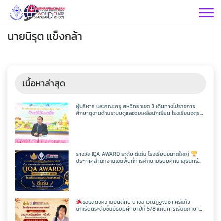
Skip
to
content
นายนิรุต แข็งกล้า
เนื้อหาล่าสุด
กลุ่มบริหารฯ
ผู้บริหาร และคณะครู สหวิทยาเขต 3 เดินทางไปราชการ
ศึกษาดูงานด้านระบบดูแลช่วยเหลือนักเรียน โรงเรียนจตุร
พักตรพิมานรัชดาภิเษก
กลุ่มสาระฯ
กลุ่มบริหารวิชาการ
กลุ่มบริหารทั่วไป
วิทยาศาสตร์
เฟสบุคกลุ่มงานฯ
รางวัล IQA AWARD ระดับ ดีเด่น โรงเรียนขนาดใหญ่
ประกาศสำนักงานเขตพื้นที่การศึกษามัธยมศึกษาสุรินทร์
กลุ่มงาน
เรื่อง ผลการคัดเลือกสถานศึกษาเพื่อรับรางวัล IQA AWARD
ประจำปีการศึกษา 2568
คณิตศาสตร์
กลุ่มบริหารงานบุคคล
เว็บไซต์กลุ่มงานฯ
เฟสบุคกลุ่มงานฯ
เฟสบุคกลุ่มสาระฯ
ประชาสัมพันธ์ CPS
คำสั่งโรงเรียน
ขอแสดงความยินดีกับ นางสาวณัฏฐณิชา ศรีแก้ว
ต่างประเทศ
เฟสบุคกลุ่มสาระฯ
นักเรียนระดับชั้นมัธยมศึกษาปีที่ 5/8 แผนการเรียนภาษา
กลุ่มบริหารงบประมาณ
เว็บไซต์กลุ่มงานฯ
เฟสบุคกลุ่มงานฯ
เว็บไซต์กลุ่มสาระฯ
ITA2569
อังกฤษ – ภาษาจีน โรงเรียนจอมพระประชาสรรค์ ที่ผ่านการ