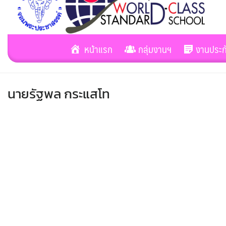
หน้าแรก
กลุ่มงานฯ
งานประก
กลุ่มบริหารฯ
กลุ่มสาระฯ
นายรัฐพล กระแสโท