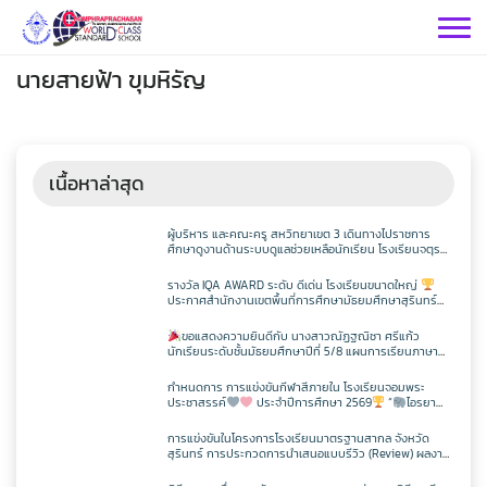
Skip
to
content
นายสายฟ้า ขุมหิรัญ
เนื้อหาล่าสุด
กลุ่มบริหารฯ
ผู้บริหาร และคณะครู สหวิทยาเขต 3 เดินทางไปราชการ
ศึกษาดูงานด้านระบบดูแลช่วยเหลือนักเรียน โรงเรียนจตุร
พักตรพิมานรัชดาภิเษก
กลุ่มบริหารวิชาการ
กลุ่มสาระฯ
รางวัล IQA AWARD ระดับ ดีเด่น โรงเรียนขนาดใหญ่
ประกาศสำนักงานเขตพื้นที่การศึกษามัธยมศึกษาสุรินทร์
เรื่อง ผลการคัดเลือกสถานศึกษาเพื่อรับรางวัล IQA AWARD
กลุ่มบริหารทั่วไป
เฟสบุคกลุ่มงานฯ
ประจำปีการศึกษา 2568
วิทยาศาสตร์
ขอแสดงความยินดีกับ นางสาวณัฏฐณิชา ศรีแก้ว
นักเรียนระดับชั้นมัธยมศึกษาปีที่ 5/8 แผนการเรียนภาษา
กลุ่มงาน
อังกฤษ – ภาษาจีน โรงเรียนจอมพระประชาสรรค์ ที่ผ่านการ
กลุ่มบริหารงานบุคคล
เฟสบุคกลุ่มงานฯ
สอบวัดระดับความรู้ภาษาจีน HSK 2
คณิตศาสตร์
เว็บไซต์กลุ่มงานฯ
กำหนดการ การแข่งขันกีฬาสีภายใน โรงเรียนจอมพระ
เฟสบุคกลุ่มสาระฯ
ประชาสรรค์
ประจำปีการศึกษา 2569
“
ไอรยา
เกมส์ IYARA GAME 2026
คำสั่งโรงเรียน
ประชาสัมพันธ์ CPS
กลุ่มบริหารงบประมาณ
เฟสบุคกลุ่มงานฯ
การแข่งขันในโครงการโรงเรียนมาตรฐานสากล จังหวัด
ต่างประเทศ
เว็บไซต์กลุ่มงานฯ
เฟสบุคกลุ่มสาระฯ
เว็บไซต์กลุ่มสาระฯ
สุรินทร์ การประกวดการนำเสนอแบบรีวิว (Review) ผลงาน
นักเรียนจากรายวิชาการศึกษาค้นคว้าด้วยตัวเอง
ITA2569
(Independent Study : IS) ผ่านช่องทางสื่อสังคมออนไลน์