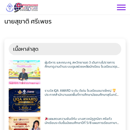
Skip
to
content
นายสุชาติ ศรีเพชร
เนื้อหาล่าสุด
กลุ่มบริหารฯ
ผู้บริหาร และคณะครู สหวิทยาเขต 3 เดินทางไปราชการ
ศึกษาดูงานด้านระบบดูแลช่วยเหลือนักเรียน โรงเรียนจตุร
พักตรพิมานรัชดาภิเษก
กลุ่มสาระฯ
กลุ่มบริหารวิชาการ
กลุ่มบริหารทั่วไป
วิทยาศาสตร์
เฟสบุคกลุ่มงานฯ
รางวัล IQA AWARD ระดับ ดีเด่น โรงเรียนขนาดใหญ่
ประกาศสำนักงานเขตพื้นที่การศึกษามัธยมศึกษาสุรินทร์
กลุ่มงาน
เรื่อง ผลการคัดเลือกสถานศึกษาเพื่อรับรางวัล IQA AWARD
ประจำปีการศึกษา 2568
คณิตศาสตร์
กลุ่มบริหารงานบุคคล
เว็บไซต์กลุ่มงานฯ
เฟสบุคกลุ่มงานฯ
เฟสบุคกลุ่มสาระฯ
ประชาสัมพันธ์ CPS
คำสั่งโรงเรียน
ขอแสดงความยินดีกับ นางสาวณัฏฐณิชา ศรีแก้ว
ต่างประเทศ
เฟสบุคกลุ่มสาระฯ
นักเรียนระดับชั้นมัธยมศึกษาปีที่ 5/8 แผนการเรียนภาษา
กลุ่มบริหารงบประมาณ
เว็บไซต์กลุ่มงานฯ
เฟสบุคกลุ่มงานฯ
เว็บไซต์กลุ่มสาระฯ
ITA2569
อังกฤษ – ภาษาจีน โรงเรียนจอมพระประชาสรรค์ ที่ผ่านการ