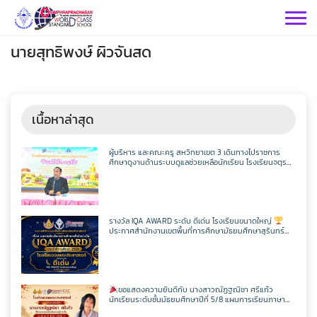
Skip
to
content
นายสุทธิพงษ์ ผิวจันสด
เนื้อหาล่าสุด
กลุ่มบริหารฯ
ผู้บริหาร และคณะครู สหวิทยาเขต 3 เดินทางไปราชการ
ศึกษาดูงานด้านระบบดูแลช่วยเหลือนักเรียน โรงเรียนจตุร
พักตรพิมานรัชดาภิเษก
กลุ่มสาระฯ
กลุ่มบริหารวิชาการ
กลุ่มบริหารทั่วไป
วิทยาศาสตร์
เฟสบุคกลุ่มงานฯ
รางวัล IQA AWARD ระดับ ดีเด่น โรงเรียนขนาดใหญ่
ประกาศสำนักงานเขตพื้นที่การศึกษามัธยมศึกษาสุรินทร์
กลุ่มงาน
เรื่อง ผลการคัดเลือกสถานศึกษาเพื่อรับรางวัล IQA AWARD
ประจำปีการศึกษา 2568
คณิตศาสตร์
กลุ่มบริหารงานบุคคล
เว็บไซต์กลุ่มงานฯ
เฟสบุคกลุ่มงานฯ
เฟสบุคกลุ่มสาระฯ
ประชาสัมพันธ์ CPS
คำสั่งโรงเรียน
ขอแสดงความยินดีกับ นางสาวณัฏฐณิชา ศรีแก้ว
ต่างประเทศ
เฟสบุคกลุ่มสาระฯ
นักเรียนระดับชั้นมัธยมศึกษาปีที่ 5/8 แผนการเรียนภาษา
กลุ่มบริหารงบประมาณ
เว็บไซต์กลุ่มงานฯ
เฟสบุคกลุ่มงานฯ
เว็บไซต์กลุ่มสาระฯ
ITA2569
อังกฤษ – ภาษาจีน โรงเรียนจอมพระประชาสรรค์ ที่ผ่านการ