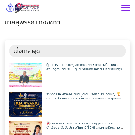
Skip
to
content
นายสุพรรณ ทองขาว
เนื้อหาล่าสุด
กลุ่มบริหารฯ
ผู้บริหาร และคณะครู สหวิทยาเขต 3 เดินทางไปราชการ
ศึกษาดูงานด้านระบบดูแลช่วยเหลือนักเรียน โรงเรียนจตุร
พักตรพิมานรัชดาภิเษก
กลุ่มสาระฯ
กลุ่มบริหารวิชาการ
กลุ่มบริหารทั่วไป
วิทยาศาสตร์
เฟสบุคกลุ่มงานฯ
รางวัล IQA AWARD ระดับ ดีเด่น โรงเรียนขนาดใหญ่
ประกาศสำนักงานเขตพื้นที่การศึกษามัธยมศึกษาสุรินทร์
กลุ่มงาน
เรื่อง ผลการคัดเลือกสถานศึกษาเพื่อรับรางวัล IQA AWARD
ประจำปีการศึกษา 2568
คณิตศาสตร์
กลุ่มบริหารงานบุคคล
เว็บไซต์กลุ่มงานฯ
เฟสบุคกลุ่มงานฯ
เฟสบุคกลุ่มสาระฯ
ประชาสัมพันธ์ CPS
คำสั่งโรงเรียน
ขอแสดงความยินดีกับ นางสาวณัฏฐณิชา ศรีแก้ว
ต่างประเทศ
เฟสบุคกลุ่มสาระฯ
นักเรียนระดับชั้นมัธยมศึกษาปีที่ 5/8 แผนการเรียนภาษา
กลุ่มบริหารงบประมาณ
เว็บไซต์กลุ่มงานฯ
เฟสบุคกลุ่มงานฯ
เว็บไซต์กลุ่มสาระฯ
ITA2569
อังกฤษ – ภาษาจีน โรงเรียนจอมพระประชาสรรค์ ที่ผ่านการ