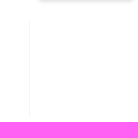
เจ้าอยู่หัว เนื่องในโอกาสมหามงคลเฉลิม
พระชนมพรรษา 74 พรรษา