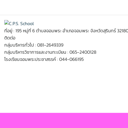
ที่อยู่ : 195 หมู่ที่ 6 ตำบลจอมพระ อำเภอจอมพระ จังหวัดสุรินทร์ 3218
ติดต่อ
กลุ่มบริหารทั่วไป : 081-2649339
กลุ่มบริหารวิชาการและงานทะเบียน : 065-2400128
โรงเรียนจอมพระประชาสรรค์ : 044-066195