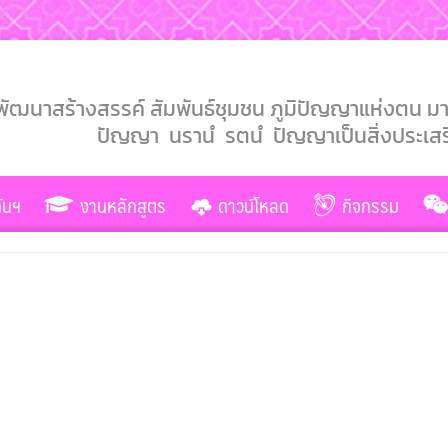
พัฒนาสร้างสรรค์ สัมพันธ์ชุมชน ภูมิปัญญาแห่งตน 
ปัญญา นรานํ รตนํ ปัญญาเป็นสิ่งประเสร
ันฯ
งานหลักสูตร
ดาวน์โหลด
กิจกรรม
กลุ่มงาน
คำสั่งโรงเรียน
ประชาสัมพันธ์ 
กิจกรรม CPS
ToBeNumberO
คณิตศาสตร์
กลุ่มบริหารวิชาการ
กลุ่มบริหารทั่วไป
กลุ่มบริหารงานบุคคล
กลุ่มบริหารงบประมาณ
วิทยาศาสตร์
ต่างประเทศ
ภาษาไทย
สังคมศึกษาฯ
ศิลปะ
เทคโนโลยี
การงานอาชีพ
พลศึกษา
เฟสบุคกลุ่มงานฯ
เว็บไซต์กลุ่มงานฯ
เฟสบุคกลุ่มงานฯ
เว็บไซต์กลุ่มงานฯ
เฟสบุคกลุ่มงานฯ
เว็บไซต์กลุ่มงานฯ
เฟสบุคกลุ่มงานฯ
เว็บไซต์กลุ่มงานฯ
เฟสบุคกลุ่มสาระฯ
เว็บไซต์กลุ่มสาระฯ
ตารางเรียน/สอน
เฟสบุคกลุ่มสาระฯ
เว็บไซต์กลุ่มสาระฯ
ตารางเรียน/สอน
เฟสบุคกลุ่มสาระฯ
เว็บไซต์กลุ่มสาระฯ
ตารางเรียน/สอน
เฟสบุคกลุ่มสาระฯ
เว็บไซต์กลุ่มสาระฯ
ตารางเรียน/สอน
เฟสบุคกลุ่มสาระฯ
เว็บไซต์กลุ่มสาระฯ
ตารางเรียน/สอน
เฟสบุคกลุ่มสาระฯ
เว็บไซต์กลุ่มสาระฯ
ตารางเรียน/สอน
เฟสบุคกลุ่มสาระฯ
เว็บไซต์กลุ่มสาระฯ
ตารางเรียน/สอน
เฟสบุคกลุ่มสาระฯ
เว็บไซต์กลุ่มสาระฯ
ตารางเรียน/สอน
เฟสบุคเทคโนโลยี
เว็บไซต์เทคโนโลยี