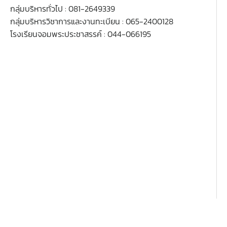
กลุ่มบริหารทั่วไป : 081-2649339
กลุ่มบริหารวิชาการและงานทะเบียน : 065-2400128
โรงเรียนจอมพระประชาสรรค์ : 044-066195