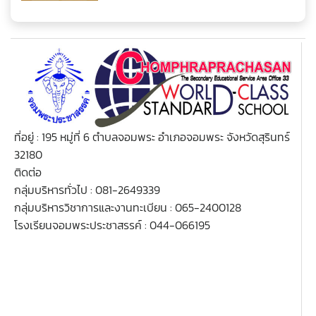
ที่อยู่ : 195 หมู่ที่ 6 ตำบลจอมพระ อำเภอจอมพระ จังหวัดสุรินทร์
32180
ติดต่อ
กลุ่มบริหารทั่วไป : 081-2649339
กลุ่มบริหารวิชาการและงานทะเบียน : 065-2400128
โรงเรียนจอมพระประชาสรรค์ : 044-066195