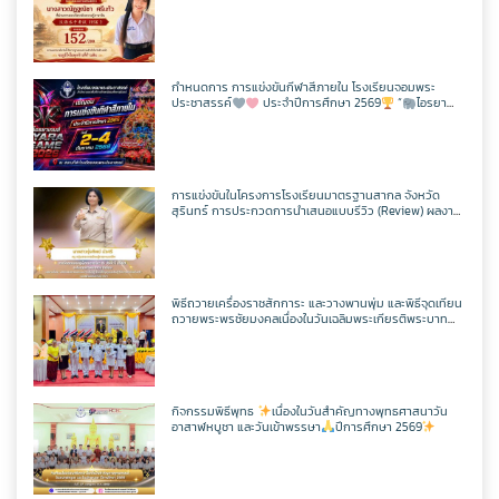
กิจกรรม CPS
อังกฤษ – ภาษาจีน โรงเรียนจอมพระประชาสรรค์ ที่ผ่านการ
สอบวัดระดับความรู้ภาษาจีน HSK 2
ภาษาไทย
เว็บไซต์กลุ่มสาระฯ
เฟสบุคกลุ่มสาระฯ
เว็บไซต์กลุ่มงานฯ
เฟสบุคกลุ่มงานฯ
ตารางเรียน/สอน
ครูพีระพันธ์ เสริมศิริ
ITA2568
ToBeNumberOne
กำหนดการ การแข่งขันกีฬาสีภายใน โรงเรียนจอมพระ
สังคมศึกษาฯ
ตารางเรียน/สอน
เว็บไซต์กลุ่มสาระฯ
เฟสบุคกลุ่มสาระฯ
ประชาสรรค์
ประจำปีการศึกษา 2569
“
ไอรยา
เว็บไซต์กลุ่มงานฯ
ครูเเชิด ชูตาลัด
วิชาวิทยาการคำนวณ
ITA2567
เกมส์ IYARA GAME 2026
ศิลปะ
ตารางเรียน/สอน
เว็บไซต์กลุ่มสาระฯ
เฟสบุคกลุ่มสาระฯ
ครูเทพสุดา พรหมสวัสดิ์
วิชาออกแบบฯ
วิชาวิทยาการคำนวณ
ITA2566
การแข่งขันในโครงการโรงเรียนมาตรฐานสากล จังหวัด
สุรินทร์ การประกวดการนำเสนอแบบรีวิว (Review) ผลงาน
การงานอาชีพ
ตารางเรียน/สอน
เว็บไซต์กลุ่มสาระฯ
เฟสบุคกลุ่มสาระฯ
นักเรียนจากรายวิชาการศึกษาค้นคว้าด้วยตัวเอง
ครูประหยัด สายบุตร
วิชาเพิ่มเติม
วิชาออกแบบฯ
วิชาวิทยาการคำนวณ
(Independent Study : IS) ผ่านช่องทางสื่อสังคมออนไลน์
แผนผังเว็บไซต์
ระดับเขตพื้นที่การศึกษา ประจำปี 2569
พลศึกษา
ตารางเรียน/สอน
เว็บไซต์กลุ่มสาระฯ
เฟสบุคกลุ่มสาระฯ
ครูนิตยา บุญเสริม
วิชาเพิ่มเติม
วิชาออกแบบฯ
วิชาวิทยาการคำนวณ
พิธีถวายเครื่องราชสักการะ และวางพานพุ่ม และพิธีจุดเทียน
เว็บไซต์เดิม
ถวายพระพรชัยมงคลเนื่องในวันเฉลิมพระเกียรติพระบาท
สมเด็จพระปรเมนทรรามาธิบดีศรีสินทรมหาวชิราลงกรณ
มหิศรภูมิพลราชวรางกูร กิติสิริสมบูรณอดุลยเดช สยามินท
เทคโนโลยี
ตารางเรียน/สอน
เว็บไซต์กลุ่มสาระฯ
เฟสบุคกลุ่มสาระฯ
ราธิเบศรราชวโรดม บรมนาถบพิตร พระวชิรเกล้าเจ้าอยู่หัว
ครูกัณฌ์ฏธัจส์ ก้านเหลือง
วิชาเพิ่มเติม
วิชาออกแบบฯ
วิชาวิทยาการคำนวณ
ตารางเรียน1/69
(ในหลวงรัชกาลที่ 10)
กิจกรรมพิธีพุทธ
เนื่องในวันสำคัญทางพุทธศาสนาวัน
ตารางเรียน/สอน
เว็บไซต์กลุ่มสาระฯ
เฟสบุคเทคโนโลยี
อาสาฬหบูชา และวันเข้าพรรษา
ปีการศึกษา 2569
ครูมัตติกา สุวงศ์
วิชาเพิ่มเติม
วิชาออกแบบฯ
วิชาวิทยาการคำนวณ
ตารางเรียน ม.1
ตารางเรียน/สอน
เว็บไซต์เทคโนโลยี