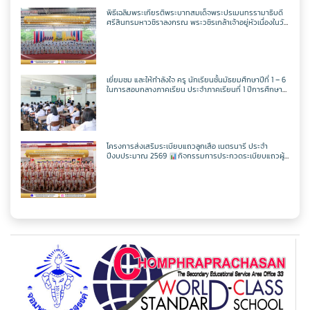
ครูศุภวิชญ์ กมลเลิศ
วิชาเพิ่มเติม
วิชาออกแบบฯ
วิชาวิทยาการคำนวณ
ตารางเรียน ม.2
พิธีเฉลิมพระเกียรติพระบาทสมเด็จพระปรเมนทรรามาธิบดี
ศรีสินทรมหาวชิราลงกรณ พระวชิรเกล้าเจ้าอยู่หัวเนื่องในวัน
เฉลิพระชนมพรรษา 74 พรรษา
ในวันเฉลิม
วิชาเพิ่มเติม
วิชาออกแบบฯ
วิชาวิทยาการคำนวณ
พระชนมพรรษา 27 กรกฎาคม พ.ศ.2569
ตารางเรียน ม.3
เยี่ยมชม และให้กำลังใจ ครู นักเรียนชั้นมัธยมศึกษาปีที่ 1 – 6
วิชาเพิ่มเติม
วิชาออกแบบฯ
ตารางเรียน ม.4
ในการสอบกลางภาคเรียน ประจำภาคเรียนที่ 1 ปีการศึกษา
2569
วิชาเพิ่มเติม
ตารางเรียน ม.5
โครงการส่งเสริมระเบียบแถวลูกเสือ เนตรนารี ประจำ
ปีงบประมาณ 2569
กิจกรรมการประกวดระเบียบแถวผู้
บังคับบัญชาเฉลิมพระเกียรติสมเด็จพระวชิรเกล้าเจ้าอยู่หัว
ตารางเรียน ม.6
เนื่องในโอกาสมหามงคลเฉลิมพระชนมพรรษา 74 พรรษา