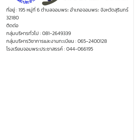
ที่อยู่ : 195 หมู่ที่ 6 ตำบลจอมพระ อำเภอจอมพระ จังหวัดสุรินทร์
32180
ติดต่อ
กลุ่มบริหารทั่วไป : 081-2649339
กลุ่มบริหารวิชาการและงานทะเบียน : 065-2400128
โรงเรียนจอมพระประชาสรรค์ : 044-066195