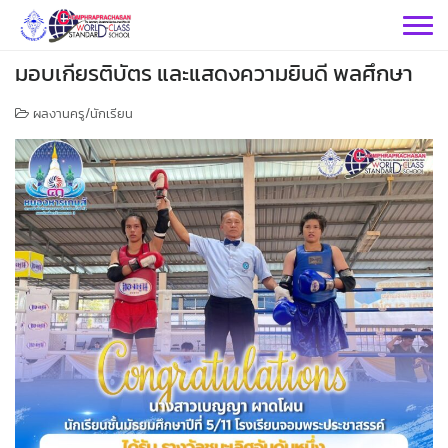
Skip
to
content
มอบเกียรติบัตร และแสดงความยินดี พลศึกษา
ผลงานครู/นักเรียน
กลุ่มบริหารฯ
กลุ่มสาระฯ
กลุ่มบริหารวิชาการ
กลุ่มบริหารทั่วไป
วิทยาศาสตร์
เฟสบุคกลุ่มงานฯ
กลุ่มงาน
คณิตศาสตร์
กลุ่มบริหารงานบุคคล
เว็บไซต์กลุ่มงานฯ
เฟสบุคกลุ่มงานฯ
เฟสบุคกลุ่มสาระฯ
ประชาสัมพันธ์ CPS
คำสั่งโรงเรียน
ต่างประเทศ
เฟสบุคกลุ่มสาระฯ
กลุ่มบริหารงบประมาณ
เว็บไซต์กลุ่มงานฯ
เฟสบุคกลุ่มงานฯ
เว็บไซต์กลุ่มสาระฯ
ITA2569