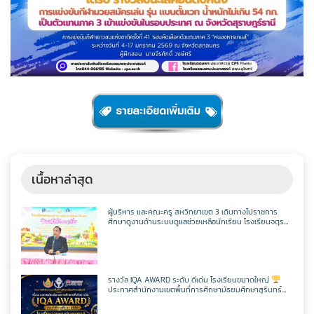
กิจกรรม CPS
ภาษาไทย
เว็บไซต์กลุ่มสาระฯ
เฟสบุคกลุ่มสาระฯ
เว็บไซต์กลุ่มงานฯ
เฟสบุคกลุ่มงานฯ
ตารางเรียน/สอน
ครูพีระพันธ์ เสริมศิริ
ITA2568
ToBeNumberOne
สังคมศึกษาฯ
ตารางเรียน/สอน
เว็บไซต์กลุ่มสาระฯ
เฟสบุคกลุ่มสาระฯ
เว็บไซต์กลุ่มงานฯ
ครูเเชิด ชูตาลัด
วิชาวิทยาการคำนวณ
ITA2567
ศิลปะ
ตารางเรียน/สอน
เว็บไซต์กลุ่มสาระฯ
เฟสบุคกลุ่มสาระฯ
ครูเทพสุดา พรหมสวัสดิ์
วิชาออกแบบฯ
วิชาวิทยาการคำนวณ
ITA2566
การงานอาชีพ
ตารางเรียน/สอน
เว็บไซต์กลุ่มสาระฯ
เฟสบุคกลุ่มสาระฯ
ครูประหยัด สายบุตร
วิชาเพิ่มเติม
วิชาออกแบบฯ
วิชาวิทยาการคำนวณ
แผนผังเว็บไซต์
เนื้อหาล่าสุด
พลศึกษา
ตารางเรียน/สอน
เว็บไซต์กลุ่มสาระฯ
เฟสบุคกลุ่มสาระฯ
ครูนิตยา บุญเสริม
วิชาเพิ่มเติม
วิชาออกแบบฯ
วิชาวิทยาการคำนวณ
เว็บไซต์เดิม
ผู้บริหาร และคณะครู สหวิทยาเขต 3 เดินทางไปราชการ
ศึกษาดูงานด้านระบบดูแลช่วยเหลือนักเรียน โรงเรียนจตุร
เทคโนโลยี
ตารางเรียน/สอน
เว็บไซต์กลุ่มสาระฯ
เฟสบุคกลุ่มสาระฯ
ครูกัณฌ์ฏธัจส์ ก้านเหลือง
วิชาเพิ่มเติม
วิชาออกแบบฯ
วิชาวิทยาการคำนวณ
พักตรพิมานรัชดาภิเษก
ตารางเรียน1/69
ตารางเรียน/สอน
เว็บไซต์กลุ่มสาระฯ
เฟสบุคเทคโนโลยี
ครูมัตติกา สุวงศ์
วิชาเพิ่มเติม
วิชาออกแบบฯ
วิชาวิทยาการคำนวณ
ตารางเรียน ม.1
รางวัล IQA AWARD ระดับ ดีเด่น โรงเรียนขนาดใหญ่
ประกาศสำนักงานเขตพื้นที่การศึกษามัธยมศึกษาสุรินทร์
เรื่อง ผลการคัดเลือกสถานศึกษาเพื่อรับรางวัล IQA AWARD
ตารางเรียน/สอน
เว็บไซต์เทคโนโลยี
ประจำปีการศึกษา 2568