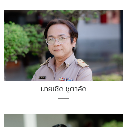
นายเชิด ชูตาลัด