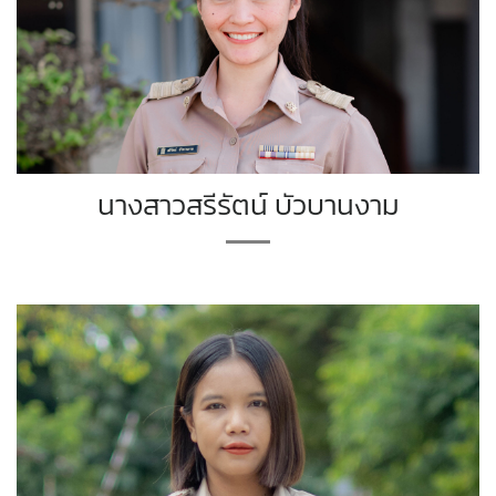
นางสาวสรีรัตน์ บัวบานงาม