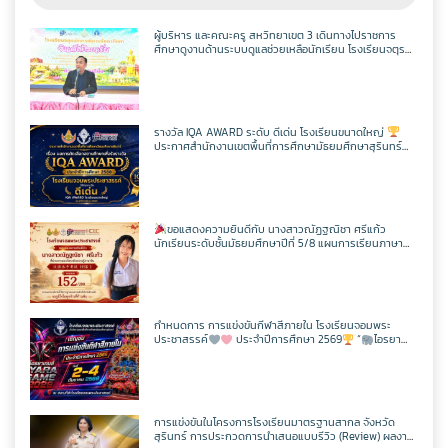
ผู้บริหาร และคณะครู สหวิทยาเขต 3 เดินทางไปราชการ
ศึกษาดูงานด้านระบบดูแลช่วยเหลือนักเรียน โรงเรียนจตุร
พักตรพิมานรัชดาภิเษก
รางวัล IQA AWARD ระดับ ดีเด่น โรงเรียนขนาดใหญ่
ประกาศสำนักงานเขตพื้นที่การศึกษามัธยมศึกษาสุรินทร์
เรื่อง ผลการคัดเลือกสถานศึกษาเพื่อรับรางวัล IQA AWARD
ประจำปีการศึกษา 2568
ขอแสดงความยินดีกับ นางสาวณัฏฐณิชา ศรีแก้ว
นักเรียนระดับชั้นมัธยมศึกษาปีที่ 5/8 แผนการเรียนภาษา
อังกฤษ – ภาษาจีน โรงเรียนจอมพระประชาสรรค์ ที่ผ่านการ
สอบวัดระดับความรู้ภาษาจีน HSK 2
กำหนดการ การแข่งขันกีฬาสีภายใน โรงเรียนจอมพระ
ประชาสรรค์
ประจำปีการศึกษา 2569
“
ไอรยา
เกมส์ IYARA GAME 2026
การแข่งขันในโครงการโรงเรียนมาตรฐานสากล จังหวัด
สุรินทร์ การประกวดการนำเสนอแบบรีวิว (Review) ผลงาน