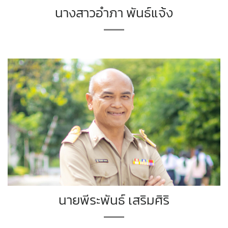
นางสาวอำภา พันธ์แจ้ง
นายพีระพันธ์ เสริมศิริ