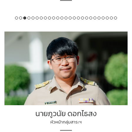
กิจกรรม CPS
ภาษาไทย
เว็บไซต์กลุ่มสาระฯ
เฟสบุคกลุ่มสาระฯ
เว็บไซต์กลุ่มงานฯ
เฟสบุคกลุ่มงานฯ
ตารางเรียน/สอน
ครูพีระพันธ์ เสริมศิริ
ITA2568
ToBeNumberOne
สังคมศึกษาฯ
ตารางเรียน/สอน
เว็บไซต์กลุ่มสาระฯ
เฟสบุคกลุ่มสาระฯ
เว็บไซต์กลุ่มงานฯ
ครูเเชิด ชูตาลัด
วิชาวิทยาการคำนวณ
ITA2567
ศิลปะ
ตารางเรียน/สอน
เว็บไซต์กลุ่มสาระฯ
เฟสบุคกลุ่มสาระฯ
ครูเทพสุดา พรหมสวัสดิ์
วิชาออกแบบฯ
วิชาวิทยาการคำนวณ
ITA2566
การงานอาชีพ
ตารางเรียน/สอน
เว็บไซต์กลุ่มสาระฯ
เฟสบุคกลุ่มสาระฯ
ครูประหยัด สายบุตร
วิชาเพิ่มเติม
วิชาออกแบบฯ
วิชาวิทยาการคำนวณ
แผนผังเว็บไซต์
พลศึกษา
ตารางเรียน/สอน
เว็บไซต์กลุ่มสาระฯ
เฟสบุคกลุ่มสาระฯ
ครูนิตยา บุญเสริม
วิชาเพิ่มเติม
วิชาออกแบบฯ
วิชาวิทยาการคำนวณ
เว็บไซต์เดิม
เทคโนโลยี
ตารางเรียน/สอน
เว็บไซต์กลุ่มสาระฯ
เฟสบุคกลุ่มสาระฯ
ครูกัณฌ์ฏธัจส์ ก้านเหลือง
วิชาเพิ่มเติม
วิชาออกแบบฯ
วิชาวิทยาการคำนวณ
ตารางเรียน1/69
นายภูวนัย ดอกไธสง
ตารางเรียน/สอน
เว็บไซต์กลุ่มสาระฯ
เฟสบุคเทคโนโลยี
ครูมัตติกา สุวงศ์
วิชาเพิ่มเติม
วิชาออกแบบฯ
วิชาวิทยาการคำนวณ
ตารางเรียน ม.1
หัวหน้ากลุ่มสาระฯ
ตารางเรียน/สอน
เว็บไซต์เทคโนโลยี