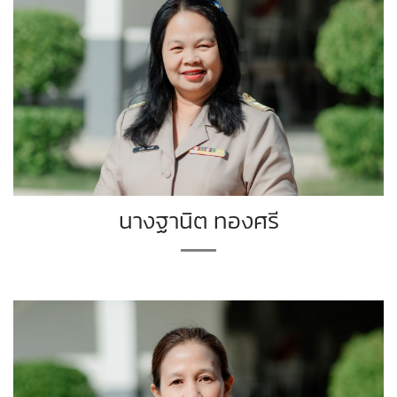
นางฐานิต ทองศรี