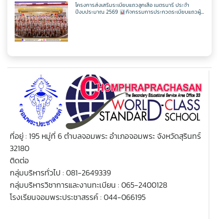
โครงการส่งเสริมระเบียบแถวลูกเสือ เนตรนารี ประจำ
ปีงบประมาณ 2569
กิจกรรมการประกวดระเบียบแถวผู้
บังคับบัญชาเฉลิมพระเกียรติสมเด็จพระวชิรเกล้าเจ้าอยู่หัว
เนื่องในโอกาสมหามงคลเฉลิมพระชนมพรรษา 74 พรรษา
ที่อยู่ : 195 หมู่ที่ 6 ตำบลจอมพระ อำเภอจอมพระ จังหวัดสุรินทร์
32180
ติดต่อ
กลุ่มบริหารทั่วไป : 081-2649339
กลุ่มบริหารวิชาการและงานทะเบียน : 065-2400128
โรงเรียนจอมพระประชาสรรค์ : 044-066195