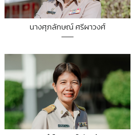
นางศุภลักษณ์ ศรีผาวงศ์