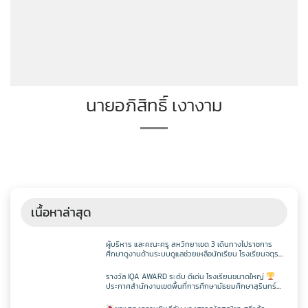
นายอภิสิทธิ์ เงางาม
เนื้อหาล่าสุด
ผู้บริหาร และคณะครู สหวิทยาเขต 3 เดินทางไปราชการ
ศึกษาดูงานด้านระบบดูแลช่วยเหลือนักเรียน โรงเรียนจตุร
พักตรพิมานรัชดาภิเษก
รางวัล IQA AWARD ระดับ ดีเด่น โรงเรียนขนาดใหญ่
ประกาศสำนักงานเขตพื้นที่การศึกษามัธยมศึกษาสุรินทร์
เรื่อง ผลการคัดเลือกสถานศึกษาเพื่อรับรางวัล IQA AWARD
ประจำปีการศึกษา 2568