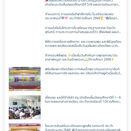
ขอแสดงความยินดีกับ นางสาวณัฏฐณิชา ศรีแก้ว
นักเรียนระดับชั้นมัธยมศึกษาปีที่ 5/8 แผนการเรียนภาษา
อังกฤษ – ภาษาจีน โรงเรียนจอมพระประชาสรรค์ ที่ผ่านการ
สอบวัดระดับความรู้ภาษาจีน HSK 2
กำหนดการ การแข่งขันกีฬาสีภายใน โรงเรียนจอมพระ
ประชาสรรค์
ประจำปีการศึกษา 2569
“
ไอรยา
เกมส์ IYARA GAME 2026
การแข่งขันในโครงการโรงเรียนมาตรฐานสากล จังหวัด
สุรินทร์ การประกวดการนำเสนอแบบรีวิว (Review) ผลงาน
นักเรียนจากรายวิชาการศึกษาค้นคว้าด้วยตัวเอง
(Independent Study : IS) ผ่านช่องทางสื่อสังคมออนไลน์
พิธีถวายเครื่องราชสักการะ และวางพานพุ่ม และพิธีจุดเทียน
ระดับเขตพื้นที่การศึกษา ประจำปี 2569
ถวายพระพรชัยมงคลเนื่องในวันเฉลิมพระเกียรติพระบาท
สมเด็จพระปรเมนทรรามาธิบดีศรีสินทรมหาวชิราลงกรณ
มหิศรภูมิพลราชวรางกูร กิติสิริสมบูรณอดุลยเดช สยามินท
กิจกรรมพิธีพุทธ
เนื่องในวันสำคัญทางพุทธศาสนาวัน
ราธิเบศรราชวโรดม บรมนาถบพิตร พระวชิรเกล้าเจ้าอยู่หัว
อาสาฬหบูชา และวันเข้าพรรษา
ปีการศึกษา 2569
(ในหลวงรัชกาลที่ 10)
พิธีเฉลิมพระเกียรติพระบาทสมเด็จพระปรเมนทรรามาธิบดี
ศรีสินทรมหาวชิราลงกรณ พระวชิรเกล้าเจ้าอยู่หัวเนื่องในวัน
เฉลิพระชนมพรรษา 74 พรรษา
ในวันเฉลิม
พระชนมพรรษา 27 กรกฎาคม พ.ศ.2569
เยี่ยมชม และให้กำลังใจ ครู นักเรียนชั้นมัธยมศึกษาปีที่ 1 – 6
ในการสอบกลางภาคเรียน ประจำภาคเรียนที่ 1 ปีการศึกษา
2569
โครงการส่งเสริมระเบียบแถวลูกเสือ เนตรนารี ประจำ
ปีงบประมาณ 2569
กิจกรรมการประกวดระเบียบแถวผู้