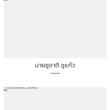
นายชูชาติ ชูแก้ว