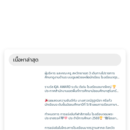
เนื้อหาล่าสุด
ผู้บริหาร และคณะครู สหวิทยาเขต 3 เดินทางไปราชการ
ศึกษาดูงานด้านระบบดูแลช่วยเหลือนักเรียน โรงเรียนจตุร
พักตรพิมานรัชดาภิเษก
รางวัล IQA AWARD ระดับ ดีเด่น โรงเรียนขนาดใหญ่
ประกาศสำนักงานเขตพื้นที่การศึกษามัธยมศึกษาสุรินทร์
เรื่อง ผลการคัดเลือกสถานศึกษาเพื่อรับรางวัล IQA AWARD
ประจำปีการศึกษา 2568
ขอแสดงความยินดีกับ นางสาวณัฏฐณิชา ศรีแก้ว
นักเรียนระดับชั้นมัธยมศึกษาปีที่ 5/8 แผนการเรียนภาษา
อังกฤษ – ภาษาจีน โรงเรียนจอมพระประชาสรรค์ ที่ผ่านการ
สอบวัดระดับความรู้ภาษาจีน HSK 2
กำหนดการ การแข่งขันกีฬาสีภายใน โรงเรียนจอมพระ
ประชาสรรค์
ประจำปีการศึกษา 2569
“
ไอรยา
เกมส์ IYARA GAME 2026
การแข่งขันในโครงการโรงเรียนมาตรฐานสากล จังหวัด