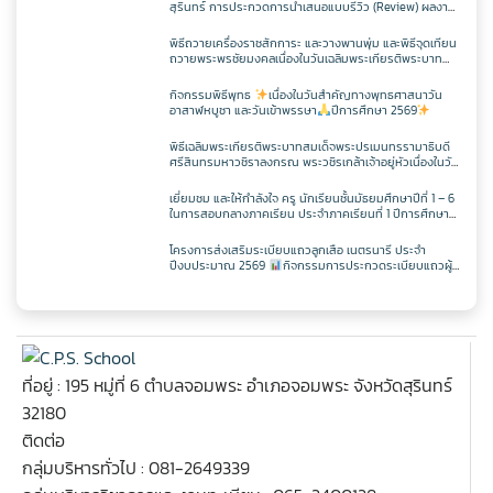
สุรินทร์ การประกวดการนำเสนอแบบรีวิว (Review) ผลงาน
นักเรียนจากรายวิชาการศึกษาค้นคว้าด้วยตัวเอง
(Independent Study : IS) ผ่านช่องทางสื่อสังคมออนไลน์
พิธีถวายเครื่องราชสักการะ และวางพานพุ่ม และพิธีจุดเทียน
ระดับเขตพื้นที่การศึกษา ประจำปี 2569
ถวายพระพรชัยมงคลเนื่องในวันเฉลิมพระเกียรติพระบาท
สมเด็จพระปรเมนทรรามาธิบดีศรีสินทรมหาวชิราลงกรณ
มหิศรภูมิพลราชวรางกูร กิติสิริสมบูรณอดุลยเดช สยามินท
กิจกรรมพิธีพุทธ
เนื่องในวันสำคัญทางพุทธศาสนาวัน
ราธิเบศรราชวโรดม บรมนาถบพิตร พระวชิรเกล้าเจ้าอยู่หัว
อาสาฬหบูชา และวันเข้าพรรษา
ปีการศึกษา 2569
(ในหลวงรัชกาลที่ 10)
พิธีเฉลิมพระเกียรติพระบาทสมเด็จพระปรเมนทรรามาธิบดี
ศรีสินทรมหาวชิราลงกรณ พระวชิรเกล้าเจ้าอยู่หัวเนื่องในวัน
เฉลิพระชนมพรรษา 74 พรรษา
ในวันเฉลิม
พระชนมพรรษา 27 กรกฎาคม พ.ศ.2569
เยี่ยมชม และให้กำลังใจ ครู นักเรียนชั้นมัธยมศึกษาปีที่ 1 – 6
ในการสอบกลางภาคเรียน ประจำภาคเรียนที่ 1 ปีการศึกษา
2569
โครงการส่งเสริมระเบียบแถวลูกเสือ เนตรนารี ประจำ
ปีงบประมาณ 2569
กิจกรรมการประกวดระเบียบแถวผู้
บังคับบัญชาเฉลิมพระเกียรติสมเด็จพระวชิรเกล้าเจ้าอยู่หัว
เนื่องในโอกาสมหามงคลเฉลิมพระชนมพรรษา 74 พรรษา
ที่อยู่ : 195 หมู่ที่ 6 ตำบลจอมพระ อำเภอจอมพระ จังหวัดสุรินทร์
32180
ติดต่อ
กลุ่มบริหารทั่วไป : 081-2649339