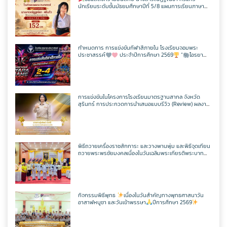
นักเรียนระดับชั้นมัธยมศึกษาปีที่ 5/8 แผนการเรียนภาษา
อังกฤษ – ภาษาจีน โรงเรียนจอมพระประชาสรรค์ ที่ผ่านการ
สอบวัดระดับความรู้ภาษาจีน HSK 2
กำหนดการ การแข่งขันกีฬาสีภายใน โรงเรียนจอมพระ
ประชาสรรค์
ประจำปีการศึกษา 2569
“
ไอรยา
เกมส์ IYARA GAME 2026
การแข่งขันในโครงการโรงเรียนมาตรฐานสากล จังหวัด
สุรินทร์ การประกวดการนำเสนอแบบรีวิว (Review) ผลงาน
นักเรียนจากรายวิชาการศึกษาค้นคว้าด้วยตัวเอง
(Independent Study : IS) ผ่านช่องทางสื่อสังคมออนไลน์
ระดับเขตพื้นที่การศึกษา ประจำปี 2569
พิธีถวายเครื่องราชสักการะ และวางพานพุ่ม และพิธีจุดเทียน
ถวายพระพรชัยมงคลเนื่องในวันเฉลิมพระเกียรติพระบาท
สมเด็จพระปรเมนทรรามาธิบดีศรีสินทรมหาวชิราลงกรณ
มหิศรภูมิพลราชวรางกูร กิติสิริสมบูรณอดุลยเดช สยามินท
ราธิเบศรราชวโรดม บรมนาถบพิตร พระวชิรเกล้าเจ้าอยู่หัว
(ในหลวงรัชกาลที่ 10)
กิจกรรมพิธีพุทธ
เนื่องในวันสำคัญทางพุทธศาสนาวัน
อาสาฬหบูชา และวันเข้าพรรษา
ปีการศึกษา 2569