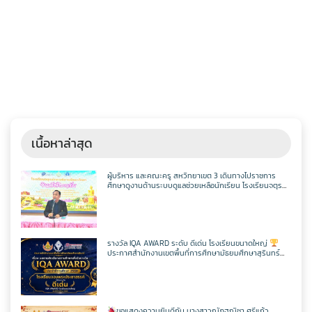
เนื้อหาล่าสุด
ผู้บริหาร และคณะครู สหวิทยาเขต 3 เดินทางไปราชการ
ศึกษาดูงานด้านระบบดูแลช่วยเหลือนักเรียน โรงเรียนจตุร
พักตรพิมานรัชดาภิเษก
รางวัล IQA AWARD ระดับ ดีเด่น โรงเรียนขนาดใหญ่
ประกาศสำนักงานเขตพื้นที่การศึกษามัธยมศึกษาสุรินทร์
เรื่อง ผลการคัดเลือกสถานศึกษาเพื่อรับรางวัล IQA AWARD
ประจำปีการศึกษา 2568
ขอแสดงความยินดีกับ นางสาวณัฏฐณิชา ศรีแก้ว