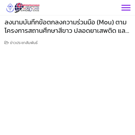
Skip
to
content
ลงนามบันทึกข้อตกลงความร่วมมือ (Mou) ตาม
โครงการสถานศึกษาสีขาว ปลอดยาเสพติด และ
อบายมุข
ข่าวประชาสัมพันธ์
กลุ่มบริหารฯ
กลุ่มสาระฯ
กลุ่มบริหารวิชาการ
กลุ่มบริหารทั่วไป
วิทยาศาสตร์
เฟสบุคกลุ่มงานฯ
กลุ่มงาน
คณิตศาสตร์
กลุ่มบริหารงานบุคคล
เว็บไซต์กลุ่มงานฯ
เฟสบุคกลุ่มงานฯ
เฟสบุคกลุ่มสาระฯ
ประชาสัมพันธ์ CPS
คำสั่งโรงเรียน
ต่างประเทศ
เฟสบุคกลุ่มสาระฯ
กลุ่มบริหารงบประมาณ
เว็บไซต์กลุ่มงานฯ
เฟสบุคกลุ่มงานฯ
เว็บไซต์กลุ่มสาระฯ
ITA2569