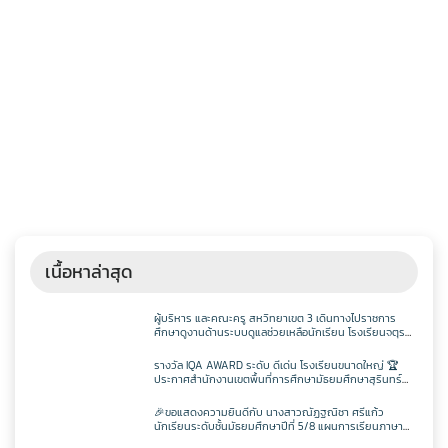
เนื้อหาล่าสุด
ผู้บริหาร และคณะครู สหวิทยาเขต 3 เดินทางไปราชการ
ศึกษาดูงานด้านระบบดูแลช่วยเหลือนักเรียน โรงเรียนจตุร
พักตรพิมานรัชดาภิเษก
รางวัล IQA AWARD ระดับ ดีเด่น โรงเรียนขนาดใหญ่ 🏆
ประกาศสำนักงานเขตพื้นที่การศึกษามัธยมศึกษาสุรินทร์
เรื่อง ผลการคัดเลือกสถานศึกษาเพื่อรับรางวัล IQA AWARD
ประจำปีการศึกษา 2568
🎉ขอแสดงความยินดีกับ นางสาวณัฏฐณิชา ศรีแก้ว
นักเรียนระดับชั้นมัธยมศึกษาปีที่ 5/8 แผนการเรียนภาษา
อังกฤษ – ภาษาจีน โรงเรียนจอมพระประชาสรรค์ ที่ผ่านการ