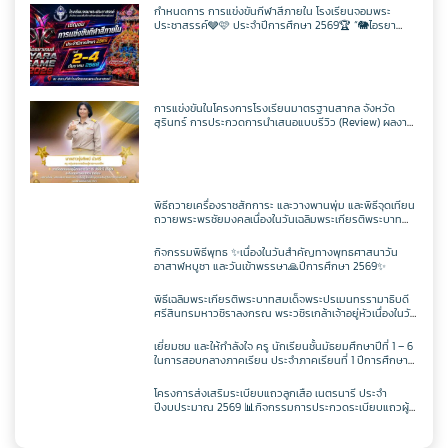
สอบวัดระดับความรู้ภาษาจีน HSK 2
กำหนดการ การแข่งขันกีฬาสีภายใน โรงเรียนจอมพระ
ประชาสรรค์🩶🩷 ประจำปีการศึกษา 2569🏆 “🐘ไอรยา
เกมส์ IYARA GAME 2026⚽️🥊
การแข่งขันในโครงการโรงเรียนมาตรฐานสากล จังหวัด
สุรินทร์ การประกวดการนำเสนอแบบรีวิว (Review) ผลงาน
นักเรียนจากรายวิชาการศึกษาค้นคว้าด้วยตัวเอง
(Independent Study : IS) ผ่านช่องทางสื่อสังคมออนไลน์
ระดับเขตพื้นที่การศึกษา ประจำปี 2569
พิธีถวายเครื่องราชสักการะ และวางพานพุ่ม และพิธีจุดเทียน
ถวายพระพรชัยมงคลเนื่องในวันเฉลิมพระเกียรติพระบาท
สมเด็จพระปรเมนทรรามาธิบดีศรีสินทรมหาวชิราลงกรณ
มหิศรภูมิพลราชวรางกูร กิติสิริสมบูรณอดุลยเดช สยามินท
กิจกรรมพิธีพุทธ ✨เนื่องในวันสำคัญทางพุทธศาสนาวัน
ราธิเบศรราชวโรดม บรมนาถบพิตร พระวชิรเกล้าเจ้าอยู่หัว
อาสาฬหบูชา และวันเข้าพรรษา🙏ปีการศึกษา 2569✨
(ในหลวงรัชกาลที่ 10)
พิธีเฉลิมพระเกียรติพระบาทสมเด็จพระปรเมนทรรามาธิบดี
ศรีสินทรมหาวชิราลงกรณ พระวชิรเกล้าเจ้าอยู่หัวเนื่องในวัน
เฉลิพระชนมพรรษา 74 พรรษา 🙏 ในวันเฉลิม
พระชนมพรรษา 27 กรกฎาคม พ.ศ.2569✨
เยี่ยมชม และให้กำลังใจ ครู นักเรียนชั้นมัธยมศึกษาปีที่ 1 – 6
ในการสอบกลางภาคเรียน ประจำภาคเรียนที่ 1 ปีการศึกษา
2569
โครงการส่งเสริมระเบียบแถวลูกเสือ เนตรนารี ประจำ
ปีงบประมาณ 2569 📊กิจกรรมการประกวดระเบียบแถวผู้
บังคับบัญชาเฉลิมพระเกียรติสมเด็จพระวชิรเกล้าเจ้าอยู่หัว
เนื่องในโอกาสมหามงคลเฉลิมพระชนมพรรษา 74 พรรษา