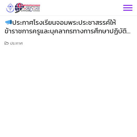
Skip
to
content
ประกาศโรงเรียนจอมพระประชาสรรค์ให้
ข้าราชการครูและบุคลากรทางการศึกษาปฏิบัติ
งานที่บ้าน (Work From Home)
ประกาศ
กลุ่มบริหารฯ
กลุ่มสาระฯ
กลุ่มบริหารวิชาการ
กลุ่มบริหารทั่วไป
วิทยาศาสตร์
เฟสบุคกลุ่มงานฯ
กลุ่มงาน
คณิตศาสตร์
กลุ่มบริหารงานบุคคล
เว็บไซต์กลุ่มงานฯ
เฟสบุคกลุ่มงานฯ
เฟสบุคกลุ่มสาระฯ
ประชาสัมพันธ์ CPS
คำสั่งโรงเรียน
ต่างประเทศ
เฟสบุคกลุ่มสาระฯ
กลุ่มบริหารงบประมาณ
เว็บไซต์กลุ่มงานฯ
เฟสบุคกลุ่มงานฯ
เว็บไซต์กลุ่มสาระฯ
ITA2569