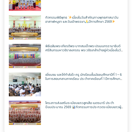
มหิศรภูมิพลราชวรางกูร กิติสิริสมบูรณอดุลยเดช สยามินท
ราธิเบศรราชวโรดม บรมนาถบพิตร พระวชิรเกล้าเจ้าอยู่หัว
(ในหลวงรัชกาลที่ 10)
กิจกรรมพิธีพุทธ
เนื่องในวันสำคัญทางพุทธศาสนาวัน
อาสาฬหบูชา และวันเข้าพรรษา
ปีการศึกษา 2569
พิธีเฉลิมพระเกียรติพระบาทสมเด็จพระปรเมนทรรามาธิบดี
ศรีสินทรมหาวชิราลงกรณ พระวชิรเกล้าเจ้าอยู่หัวเนื่องในวัน
เฉลิพระชนมพรรษา 74 พรรษา
ในวันเฉลิม
พระชนมพรรษา 27 กรกฎาคม พ.ศ.2569
เยี่ยมชม และให้กำลังใจ ครู นักเรียนชั้นมัธยมศึกษาปีที่ 1 – 6
ในการสอบกลางภาคเรียน ประจำภาคเรียนที่ 1 ปีการศึกษา
2569
โครงการส่งเสริมระเบียบแถวลูกเสือ เนตรนารี ประจำ
ปีงบประมาณ 2569
กิจกรรมการประกวดระเบียบแถวผู้
บังคับบัญชาเฉลิมพระเกียรติสมเด็จพระวชิรเกล้าเจ้าอยู่หัว
เนื่องในโอกาสมหามงคลเฉลิมพระชนมพรรษา 74 พรรษา