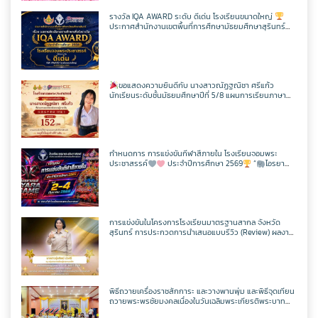
รางวัล IQA AWARD ระดับ ดีเด่น โรงเรียนขนาดใหญ่
ประกาศสำนักงานเขตพื้นที่การศึกษามัธยมศึกษาสุรินทร์
เรื่อง ผลการคัดเลือกสถานศึกษาเพื่อรับรางวัล IQA AWARD
ประจำปีการศึกษา 2568
ขอแสดงความยินดีกับ นางสาวณัฏฐณิชา ศรีแก้ว
นักเรียนระดับชั้นมัธยมศึกษาปีที่ 5/8 แผนการเรียนภาษา
อังกฤษ – ภาษาจีน โรงเรียนจอมพระประชาสรรค์ ที่ผ่านการ
สอบวัดระดับความรู้ภาษาจีน HSK 2
กำหนดการ การแข่งขันกีฬาสีภายใน โรงเรียนจอมพระ
ประชาสรรค์
ประจำปีการศึกษา 2569
“
ไอรยา
เกมส์ IYARA GAME 2026
การแข่งขันในโครงการโรงเรียนมาตรฐานสากล จังหวัด
สุรินทร์ การประกวดการนำเสนอแบบรีวิว (Review) ผลงาน
นักเรียนจากรายวิชาการศึกษาค้นคว้าด้วยตัวเอง
(Independent Study : IS) ผ่านช่องทางสื่อสังคมออนไลน์
ระดับเขตพื้นที่การศึกษา ประจำปี 2569
พิธีถวายเครื่องราชสักการะ และวางพานพุ่ม และพิธีจุดเทียน
ถวายพระพรชัยมงคลเนื่องในวันเฉลิมพระเกียรติพระบาท
สมเด็จพระปรเมนทรรามาธิบดีศรีสินทรมหาวชิราลงกรณ