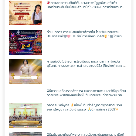
ขอแสดงความยินดีกับ นางสาวณัฏฐณิชา ศรีแก้ว
นักเรียนระดับชั้นมัธยมศึกษาปีที่ 5/8 แผนการเรียนภาษา
อังกฤษ – ภาษาจีน โรงเรียนจอมพระประชาสรรค์ ที่ผ่านการ
สอบวัดระดับความรู้ภาษาจีน HSK 2
กำหนดการ การแข่งขันกีฬาสีภายใน โรงเรียนจอมพระ
ประชาสรรค์
ประจำปีการศึกษา 2569
“
ไอรยา
เกมส์ IYARA GAME 2026
การแข่งขันในโครงการโรงเรียนมาตรฐานสากล จังหวัด
สุรินทร์ การประกวดการนำเสนอแบบรีวิว (Review) ผลงาน
นักเรียนจากรายวิชาการศึกษาค้นคว้าด้วยตัวเอง
(Independent Study : IS) ผ่านช่องทางสื่อสังคมออนไลน์
ระดับเขตพื้นที่การศึกษา ประจำปี 2569
พิธีถวายเครื่องราชสักการะ และวางพานพุ่ม และพิธีจุดเทียน
ถวายพระพรชัยมงคลเนื่องในวันเฉลิมพระเกียรติพระบาท
สมเด็จพระปรเมนทรรามาธิบดีศรีสินทรมหาวชิราลงกรณ
มหิศรภูมิพลราชวรางกูร กิติสิริสมบูรณอดุลยเดช สยามินท
กิจกรรมพิธีพุทธ
เนื่องในวันสำคัญทางพุทธศาสนาวัน
ราธิเบศรราชวโรดม บรมนาถบพิตร พระวชิรเกล้าเจ้าอยู่หัว
อาสาฬหบูชา และวันเข้าพรรษา
ปีการศึกษา 2569
(ในหลวงรัชกาลที่ 10)
พิธีเฉลิมพระเกียรติพระบาทสมเด็จพระปรเมนทรรามาธิบดี