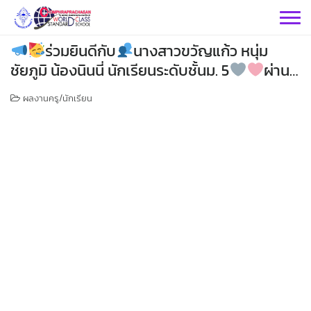
Skip
to
content
ร่วมยินดีกับ
นางสาวขวัญแก้ว หนุ่ม
ชัยภูมิ น้องนินนี่ นักเรียนระดับชั้นม. 5
ผ่าน
ไปเล่นรอบสุดท้าย รายการกอล์ฟคัดทีมชาติไทย
ผลงานครู/นักเรียน
กลุ่มบริหารฯ
กลุ่มสาระฯ
กลุ่มบริหารวิชาการ
กลุ่มบริหารทั่วไป
วิทยาศาสตร์
เฟสบุคกลุ่มงานฯ
กลุ่มงาน
คณิตศาสตร์
กลุ่มบริหารงานบุคคล
เว็บไซต์กลุ่มงานฯ
เฟสบุคกลุ่มงานฯ
เฟสบุคกลุ่มสาระฯ
ประชาสัมพันธ์ CPS
คำสั่งโรงเรียน
ต่างประเทศ
เฟสบุคกลุ่มสาระฯ
กลุ่มบริหารงบประมาณ
เว็บไซต์กลุ่มงานฯ
เฟสบุคกลุ่มงานฯ
เว็บไซต์กลุ่มสาระฯ
ITA2569