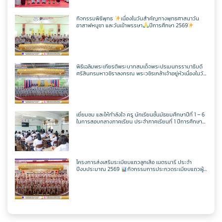
(ในหลวงรัชกาลที่ 10)
กิจกรรมพิธีพุทธ
เนื่องในวันสำคัญทางพุทธศาสนาวัน
อาสาฬหบูชา และวันเข้าพรรษา
ปีการศึกษา 2569
พิธีเฉลิมพระเกียรติพระบาทสมเด็จพระปรเมนทรรามาธิบดี
ศรีสินทรมหาวชิราลงกรณ พระวชิรเกล้าเจ้าอยู่หัวเนื่องในวัน
เฉลิพระชนมพรรษา 74 พรรษา
ในวันเฉลิม
พระชนมพรรษา 27 กรกฎาคม พ.ศ.2569
เยี่ยมชม และให้กำลังใจ ครู นักเรียนชั้นมัธยมศึกษาปีที่ 1 – 6
ในการสอบกลางภาคเรียน ประจำภาคเรียนที่ 1 ปีการศึกษา
2569
โครงการส่งเสริมระเบียบแถวลูกเสือ เนตรนารี ประจำ
ปีงบประมาณ 2569
กิจกรรมการประกวดระเบียบแถวผู้
บังคับบัญชาเฉลิมพระเกียรติสมเด็จพระวชิรเกล้าเจ้าอยู่หัว
เนื่องในโอกาสมหามงคลเฉลิมพระชนมพรรษา 74 พรรษา