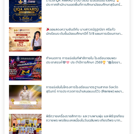
รางวัล IQA AWARD ระดับ ดีเด่น โรงเรียนขนาดใหญ่
ประกาศสำนักงานเขตพื้นที่การศึกษามัธยมศึกษาสุรินทร์
เรื่อง ผลการคัดเลือกสถานศึกษาเพื่อรับรางวัล IQA AWARD
ประจำปีการศึกษา 2568
ขอแสดงความยินดีกับ นางสาวณัฏฐณิชา ศรีแก้ว
นักเรียนระดับชั้นมัธยมศึกษาปีที่ 5/8 แผนการเรียนภาษา
อังกฤษ – ภาษาจีน โรงเรียนจอมพระประชาสรรค์ ที่ผ่านการ
สอบวัดระดับความรู้ภาษาจีน HSK 2
กำหนดการ การแข่งขันกีฬาสีภายใน โรงเรียนจอมพระ
ประชาสรรค์
ประจำปีการศึกษา 2569
“
ไอรยา
เกมส์ IYARA GAME 2026
การแข่งขันในโครงการโรงเรียนมาตรฐานสากล จังหวัด
สุรินทร์ การประกวดการนำเสนอแบบรีวิว (Review) ผลงาน
นักเรียนจากรายวิชาการศึกษาค้นคว้าด้วยตัวเอง
(Independent Study : IS) ผ่านช่องทางสื่อสังคมออนไลน์
ระดับเขตพื้นที่การศึกษา ประจำปี 2569
พิธีถวายเครื่องราชสักการะ และวางพานพุ่ม และพิธีจุดเทียน
ถวายพระพรชัยมงคลเนื่องในวันเฉลิมพระเกียรติพระบาท
สมเด็จพระปรเมนทรรามาธิบดีศรีสินทรมหาวชิราลงกรณ
มหิศรภูมิพลราชวรางกูร กิติสิริสมบูรณอดุลยเดช สยามินท
ราธิเบศรราชวโรดม บรมนาถบพิตร พระวชิรเกล้าเจ้าอยู่หัว