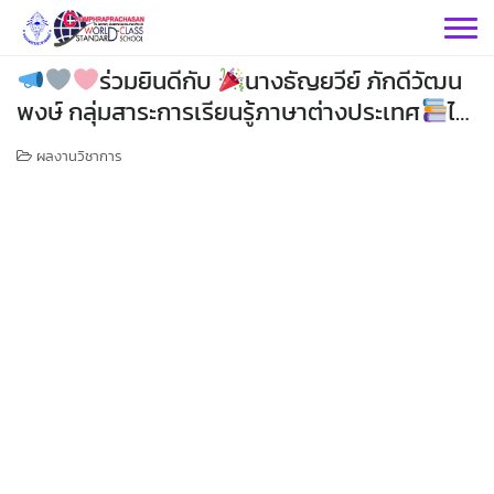
Skip
to
content
ร่วมยินดีกับ
นางธัญยวีย์ ภักดีวัฒน
พงษ์ กลุ่มสาระการเรียนรู้ภาษาต่างประเทศ
ได้
เลื่อนวิทยฐานะเป็น ครูชำนาญการพิเศษ
ผลงานวิชาการ
กลุ่มบริหารฯ
กลุ่มสาระฯ
กลุ่มบริหารวิชาการ
กลุ่มบริหารทั่วไป
วิทยาศาสตร์
เฟสบุคกลุ่มงานฯ
กลุ่มงาน
คณิตศาสตร์
กลุ่มบริหารงานบุคคล
เว็บไซต์กลุ่มงานฯ
เฟสบุคกลุ่มงานฯ
เฟสบุคกลุ่มสาระฯ
ประชาสัมพันธ์ CPS
คำสั่งโรงเรียน
ต่างประเทศ
เฟสบุคกลุ่มสาระฯ
กลุ่มบริหารงบประมาณ
เว็บไซต์กลุ่มงานฯ
เฟสบุคกลุ่มงานฯ
เว็บไซต์กลุ่มสาระฯ
ITA2569