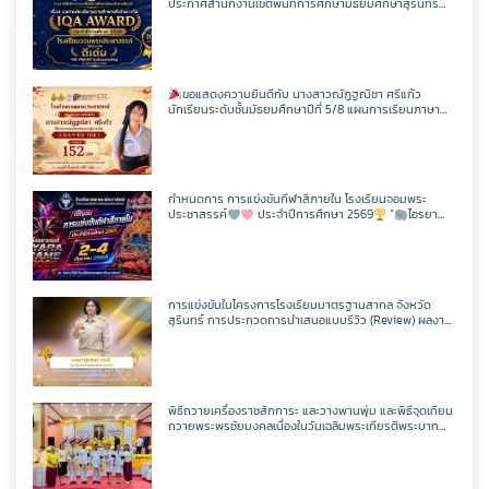
ประกาศสำนักงานเขตพื้นที่การศึกษามัธยมศึกษาสุรินทร์
เรื่อง ผลการคัดเลือกสถานศึกษาเพื่อรับรางวัล IQA AWARD
ประจำปีการศึกษา 2568
ขอแสดงความยินดีกับ นางสาวณัฏฐณิชา ศรีแก้ว
นักเรียนระดับชั้นมัธยมศึกษาปีที่ 5/8 แผนการเรียนภาษา
อังกฤษ – ภาษาจีน โรงเรียนจอมพระประชาสรรค์ ที่ผ่านการ
สอบวัดระดับความรู้ภาษาจีน HSK 2
กำหนดการ การแข่งขันกีฬาสีภายใน โรงเรียนจอมพระ
ประชาสรรค์
ประจำปีการศึกษา 2569
“
ไอรยา
เกมส์ IYARA GAME 2026
การแข่งขันในโครงการโรงเรียนมาตรฐานสากล จังหวัด
สุรินทร์ การประกวดการนำเสนอแบบรีวิว (Review) ผลงาน
นักเรียนจากรายวิชาการศึกษาค้นคว้าด้วยตัวเอง
(Independent Study : IS) ผ่านช่องทางสื่อสังคมออนไลน์
ระดับเขตพื้นที่การศึกษา ประจำปี 2569
พิธีถวายเครื่องราชสักการะ และวางพานพุ่ม และพิธีจุดเทียน
ถวายพระพรชัยมงคลเนื่องในวันเฉลิมพระเกียรติพระบาท
สมเด็จพระปรเมนทรรามาธิบดีศรีสินทรมหาวชิราลงกรณ
มหิศรภูมิพลราชวรางกูร กิติสิริสมบูรณอดุลยเดช สยามินท
ราธิเบศรราชวโรดม บรมนาถบพิตร พระวชิรเกล้าเจ้าอยู่หัว
(ในหลวงรัชกาลที่ 10)