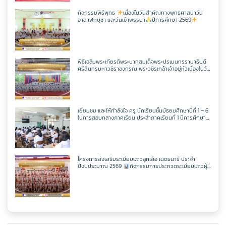
กิจกรรมพิธีพุทธ
เนื่องในวันสำคัญทางพุทธศาสนาวัน
อาสาฬหบูชา และวันเข้าพรรษา
ปีการศึกษา 2569
พิธีเฉลิมพระเกียรติพระบาทสมเด็จพระปรเมนทรรามาธิบดี
ศรีสินทรมหาวชิราลงกรณ พระวชิรเกล้าเจ้าอยู่หัวเนื่องในวัน
เฉลิพระชนมพรรษา 74 พรรษา
ในวันเฉลิม
พระชนมพรรษา 27 กรกฎาคม พ.ศ.2569
เยี่ยมชม และให้กำลังใจ ครู นักเรียนชั้นมัธยมศึกษาปีที่ 1 – 6
ในการสอบกลางภาคเรียน ประจำภาคเรียนที่ 1 ปีการศึกษา
2569
โครงการส่งเสริมระเบียบแถวลูกเสือ เนตรนารี ประจำ
ปีงบประมาณ 2569
กิจกรรมการประกวดระเบียบแถวผู้
บังคับบัญชาเฉลิมพระเกียรติสมเด็จพระวชิรเกล้าเจ้าอยู่หัว
เนื่องในโอกาสมหามงคลเฉลิมพระชนมพรรษา 74 พรรษา