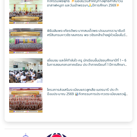
กิจกรรมพิธีพุทธ
เนื่องในวันสำคัญทางพุทธศาสนาวัน
อาสาฬหบูชา และวันเข้าพรรษา
ปีการศึกษา 2569
พิธีเฉลิมพระเกียรติพระบาทสมเด็จพระปรเมนทรรามาธิบดี
ศรีสินทรมหาวชิราลงกรณ พระวชิรเกล้าเจ้าอยู่หัวเนื่องในวัน
เฉลิพระชนมพรรษา 74 พรรษา
ในวันเฉลิม
พระชนมพรรษา 27 กรกฎาคม พ.ศ.2569
เยี่ยมชม และให้กำลังใจ ครู นักเรียนชั้นมัธยมศึกษาปีที่ 1 – 6
ในการสอบกลางภาคเรียน ประจำภาคเรียนที่ 1 ปีการศึกษา
2569
โครงการส่งเสริมระเบียบแถวลูกเสือ เนตรนารี ประจำ
ปีงบประมาณ 2569
กิจกรรมการประกวดระเบียบแถวผู้
บังคับบัญชาเฉลิมพระเกียรติสมเด็จพระวชิรเกล้าเจ้าอยู่หัว
เนื่องในโอกาสมหามงคลเฉลิมพระชนมพรรษา 74 พรรษา