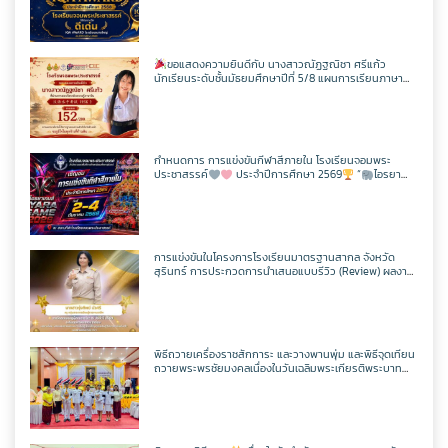
ประจำปีการศึกษา 2568
ขอแสดงความยินดีกับ นางสาวณัฏฐณิชา ศรีแก้ว
นักเรียนระดับชั้นมัธยมศึกษาปีที่ 5/8 แผนการเรียนภาษา
อังกฤษ – ภาษาจีน โรงเรียนจอมพระประชาสรรค์ ที่ผ่านการ
สอบวัดระดับความรู้ภาษาจีน HSK 2
กำหนดการ การแข่งขันกีฬาสีภายใน โรงเรียนจอมพระ
ประชาสรรค์
ประจำปีการศึกษา 2569
“
ไอรยา
เกมส์ IYARA GAME 2026
การแข่งขันในโครงการโรงเรียนมาตรฐานสากล จังหวัด
สุรินทร์ การประกวดการนำเสนอแบบรีวิว (Review) ผลงาน
นักเรียนจากรายวิชาการศึกษาค้นคว้าด้วยตัวเอง
(Independent Study : IS) ผ่านช่องทางสื่อสังคมออนไลน์
ระดับเขตพื้นที่การศึกษา ประจำปี 2569
พิธีถวายเครื่องราชสักการะ และวางพานพุ่ม และพิธีจุดเทียน
ถวายพระพรชัยมงคลเนื่องในวันเฉลิมพระเกียรติพระบาท
สมเด็จพระปรเมนทรรามาธิบดีศรีสินทรมหาวชิราลงกรณ
มหิศรภูมิพลราชวรางกูร กิติสิริสมบูรณอดุลยเดช สยามินท
ราธิเบศรราชวโรดม บรมนาถบพิตร พระวชิรเกล้าเจ้าอยู่หัว
(ในหลวงรัชกาลที่ 10)