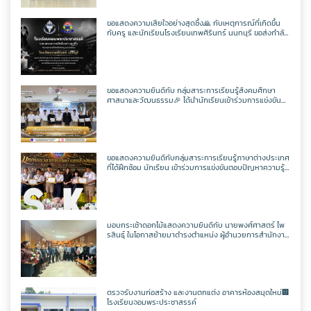
ขอแสดงความเสียใจอย่างสุดซึ้ง🙏 กับเหตุการณ์ที่เกิดขึ้น
กับครู และนักเรียนโรงเรียนเทพศิรินทร์ นนทบุรี ขอส่งกำลัง
ใจให้กับผู้บาดเจ็บ ผู้เสียชีวิต ครอบครัว และทุกฝ่ายที่
เกี่ยวข้องขอให้ผ่านพ้นช่วงเวลาอันยากลำบากนี้ไปด้วยความ
เข้มแข็ง และขอให้สังคมปลอดภัยจากเหตุการณ์ความรุนแรง
ด้วยความอาลัยยิ่ง
ขอแสดงความยินดีกับ กลุ่มสาระการเรียนรู้สังคมศึกษา
ศาสนาและวัฒนธรรม🎉 ได้นำนักเรียนเข้าร่วมการแข่งขัน
ตอบปัญหากฎหมาย ระดับมัธยมศึกษาตอนปลาย เนื่องในวัน
รพี ประจำปี พ.ศ 2569
ขอแสดงความยินดีกับกลุ่มสาระการเรียนรู้ภาษาต่างประเทศ
ที่ได้ฝึกซ้อม นักเรียน เข้าร่วมการแข่งขันตอบปัญหาความรู้
ทั่วไปเกี่ยวกับประเทศญี่ปุ่น เนื่องในงานเปิดบ้านวิชาการ
Sangkha Open House 2026
มอบกระเช้าดอกไม้แสดงความยินดีกับ นายพงศ์ศาสตร์ ไพ
รสินธุ์ ในโอกาสย้ายมาดำรงตำแหน่ง ผู้อำนวยการสำนักงาน
เขตพื้นที่การศึกษามัธยมศึกษาสุรินทร์
ตรวจรับงานก่อสร้าง และงานตกแต่ง อาคารห้องสมุดใหม่🏢
โรงเรียนจอมพระประชาสรรค์