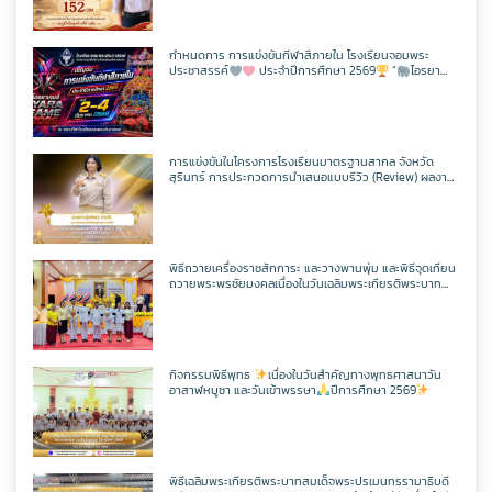
กำหนดการ การแข่งขันกีฬาสีภายใน โรงเรียนจอมพระ
ประชาสรรค์
ประจำปีการศึกษา 2569
“
ไอรยา
เกมส์ IYARA GAME 2026
การแข่งขันในโครงการโรงเรียนมาตรฐานสากล จังหวัด
สุรินทร์ การประกวดการนำเสนอแบบรีวิว (Review) ผลงาน
นักเรียนจากรายวิชาการศึกษาค้นคว้าด้วยตัวเอง
(Independent Study : IS) ผ่านช่องทางสื่อสังคมออนไลน์
ระดับเขตพื้นที่การศึกษา ประจำปี 2569
พิธีถวายเครื่องราชสักการะ และวางพานพุ่ม และพิธีจุดเทียน
ถวายพระพรชัยมงคลเนื่องในวันเฉลิมพระเกียรติพระบาท
สมเด็จพระปรเมนทรรามาธิบดีศรีสินทรมหาวชิราลงกรณ
มหิศรภูมิพลราชวรางกูร กิติสิริสมบูรณอดุลยเดช สยามินท
ราธิเบศรราชวโรดม บรมนาถบพิตร พระวชิรเกล้าเจ้าอยู่หัว
(ในหลวงรัชกาลที่ 10)
กิจกรรมพิธีพุทธ
เนื่องในวันสำคัญทางพุทธศาสนาวัน
อาสาฬหบูชา และวันเข้าพรรษา
ปีการศึกษา 2569
พิธีเฉลิมพระเกียรติพระบาทสมเด็จพระปรเมนทรรามาธิบดี