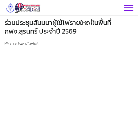
Skip
to
content
ร่วมประชุมสัมมนาผู้ใช้ไฟรายใหญ่ในพื้นที่
กฟจ.สุรินทร์ ประจำปี 2569
ข่าวประชาสัมพันธ์
กลุ่มบริหารฯ
กลุ่มสาระฯ
กลุ่มบริหารวิชาการ
กลุ่มบริหารทั่วไป
วิทยาศาสตร์
เฟสบุคกลุ่มงานฯ
กลุ่มงาน
คณิตศาสตร์
กลุ่มบริหารงานบุคคล
เว็บไซต์กลุ่มงานฯ
เฟสบุคกลุ่มงานฯ
เฟสบุคกลุ่มสาระฯ
ประชาสัมพันธ์ CPS
คำสั่งโรงเรียน
ต่างประเทศ
เฟสบุคกลุ่มสาระฯ
กลุ่มบริหารงบประมาณ
เว็บไซต์กลุ่มงานฯ
เฟสบุคกลุ่มงานฯ
เว็บไซต์กลุ่มสาระฯ
ITA2569