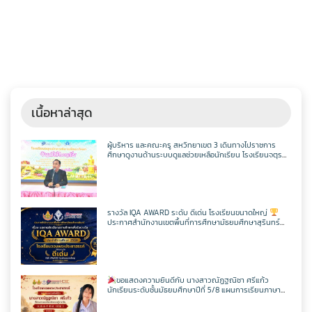
เนื้อหาล่าสุด
ผู้บริหาร และคณะครู สหวิทยาเขต 3 เดินทางไปราชการ
ศึกษาดูงานด้านระบบดูแลช่วยเหลือนักเรียน โรงเรียนจตุร
พักตรพิมานรัชดาภิเษก
รางวัล IQA AWARD ระดับ ดีเด่น โรงเรียนขนาดใหญ่
ประกาศสำนักงานเขตพื้นที่การศึกษามัธยมศึกษาสุรินทร์
เรื่อง ผลการคัดเลือกสถานศึกษาเพื่อรับรางวัล IQA AWARD
ประจำปีการศึกษา 2568
ขอแสดงความยินดีกับ นางสาวณัฏฐณิชา ศรีแก้ว
นักเรียนระดับชั้นมัธยมศึกษาปีที่ 5/8 แผนการเรียนภาษา
อังกฤษ – ภาษาจีน โรงเรียนจอมพระประชาสรรค์ ที่ผ่านการ
สอบวัดระดับความรู้ภาษาจีน HSK 2