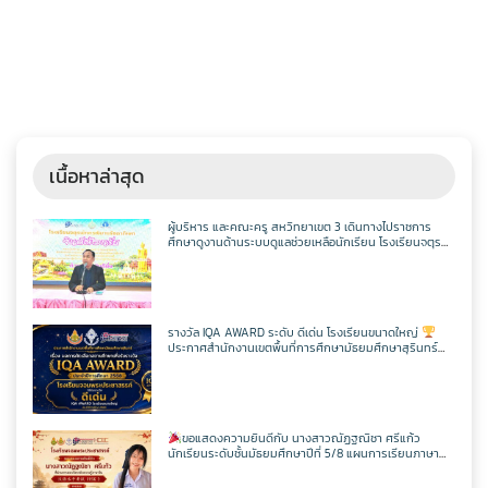
เนื้อหาล่าสุด
ผู้บริหาร และคณะครู สหวิทยาเขต 3 เดินทางไปราชการ
ศึกษาดูงานด้านระบบดูแลช่วยเหลือนักเรียน โรงเรียนจตุร
พักตรพิมานรัชดาภิเษก
รางวัล IQA AWARD ระดับ ดีเด่น โรงเรียนขนาดใหญ่
ประกาศสำนักงานเขตพื้นที่การศึกษามัธยมศึกษาสุรินทร์
เรื่อง ผลการคัดเลือกสถานศึกษาเพื่อรับรางวัล IQA AWARD
ประจำปีการศึกษา 2568
ขอแสดงความยินดีกับ นางสาวณัฏฐณิชา ศรีแก้ว
นักเรียนระดับชั้นมัธยมศึกษาปีที่ 5/8 แผนการเรียนภาษา
อังกฤษ – ภาษาจีน โรงเรียนจอมพระประชาสรรค์ ที่ผ่านการ
สอบวัดระดับความรู้ภาษาจีน HSK 2