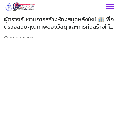
Skip
to
content
ผู้ตรวจรับงานการสร้างห้องสมุคหลังใหม่
เพื่อ
ตรวจสอบคุณภาพของวัสดุ และการก่อสร้างให้
เป็นไปตามมาตรฐาน
ข่าวประชาสัมพันธ์
กลุ่มบริหารฯ
กลุ่มสาระฯ
กลุ่มบริหารวิชาการ
กลุ่มบริหารทั่วไป
วิทยาศาสตร์
เฟสบุคกลุ่มงานฯ
กลุ่มงาน
คณิตศาสตร์
กลุ่มบริหารงานบุคคล
เว็บไซต์กลุ่มงานฯ
เฟสบุคกลุ่มงานฯ
เฟสบุคกลุ่มสาระฯ
ประชาสัมพันธ์ CPS
คำสั่งโรงเรียน
ต่างประเทศ
เฟสบุคกลุ่มสาระฯ
กลุ่มบริหารงบประมาณ
เว็บไซต์กลุ่มงานฯ
เฟสบุคกลุ่มงานฯ
เว็บไซต์กลุ่มสาระฯ
ITA2569