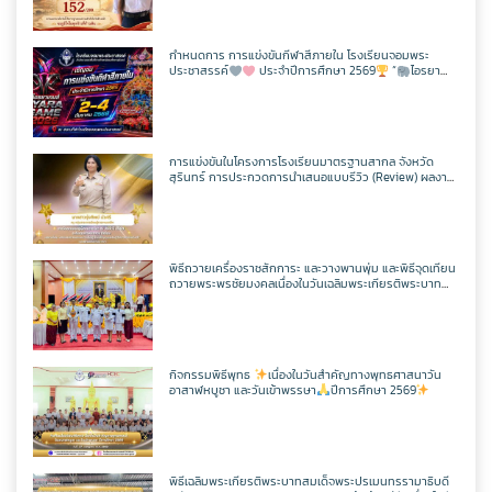
กำหนดการ การแข่งขันกีฬาสีภายใน โรงเรียนจอมพระ
ประชาสรรค์
ประจำปีการศึกษา 2569
“
ไอรยา
เกมส์ IYARA GAME 2026
การแข่งขันในโครงการโรงเรียนมาตรฐานสากล จังหวัด
สุรินทร์ การประกวดการนำเสนอแบบรีวิว (Review) ผลงาน
นักเรียนจากรายวิชาการศึกษาค้นคว้าด้วยตัวเอง
(Independent Study : IS) ผ่านช่องทางสื่อสังคมออนไลน์
ระดับเขตพื้นที่การศึกษา ประจำปี 2569
พิธีถวายเครื่องราชสักการะ และวางพานพุ่ม และพิธีจุดเทียน
ถวายพระพรชัยมงคลเนื่องในวันเฉลิมพระเกียรติพระบาท
สมเด็จพระปรเมนทรรามาธิบดีศรีสินทรมหาวชิราลงกรณ
มหิศรภูมิพลราชวรางกูร กิติสิริสมบูรณอดุลยเดช สยามินท
ราธิเบศรราชวโรดม บรมนาถบพิตร พระวชิรเกล้าเจ้าอยู่หัว
(ในหลวงรัชกาลที่ 10)
กิจกรรมพิธีพุทธ
เนื่องในวันสำคัญทางพุทธศาสนาวัน
อาสาฬหบูชา และวันเข้าพรรษา
ปีการศึกษา 2569
พิธีเฉลิมพระเกียรติพระบาทสมเด็จพระปรเมนทรรามาธิบดี