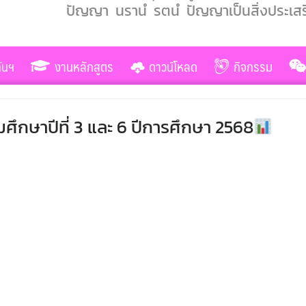
ปัญญา นรานํ รตนํ ปัญญาเป็นสิ่งประเสร
ันฯ
งานหลักสูตร
ดาวน์โหลด
กิจกรรม
กลุ่มงาน
คำสั่งโรงเรียน
ประชาสัมพันธ์ 
กิจกรรม CPS
ToBeNumberO
คณิตศาสตร์
กลุ่มบริหารวิชาการ
กลุ่มบริหารทั่วไป
กลุ่มบริหารงานบุคคล
กลุ่มบริหารงบประมาณ
วิทยาศาสตร์
ต่างประเทศ
ภาษาไทย
สังคมศึกษาฯ
ศิลปะ
การงานอาชีพ
พลศึกษา
เทคโนโลยี
เฟสบุคกลุ่มงานฯ
เว็บไซต์กลุ่มงานฯ
เฟสบุคกลุ่มงานฯ
เว็บไซต์กลุ่มงานฯ
เฟสบุคกลุ่มงานฯ
เว็บไซต์กลุ่มงานฯ
เฟสบุคกลุ่มงานฯ
เว็บไซต์กลุ่มงานฯ
เฟสบุคกลุ่มสาระฯ
เว็บไซต์กลุ่มสาระฯ
ตารางเรียน/สอน
เฟสบุคกลุ่มสาระฯ
เว็บไซต์กลุ่มสาระฯ
ตารางเรียน/สอน
เฟสบุคกลุ่มสาระฯ
เว็บไซต์กลุ่มสาระฯ
ตารางเรียน/สอน
เฟสบุคกลุ่มสาระฯ
เว็บไซต์กลุ่มสาระฯ
ตารางเรียน/สอน
เฟสบุคกลุ่มสาระฯ
เว็บไซต์กลุ่มสาระฯ
ตารางเรียน/สอน
เฟสบุคกลุ่มสาระฯ
เว็บไซต์กลุ่มสาระฯ
ตารางเรียน/สอน
เฟสบุคกลุ่มสาระฯ
เว็บไซต์กลุ่มสาระฯ
ตารางเรียน/สอน
เฟสบุคกลุ่มสาระฯ
เว็บไซต์กลุ่มสาระฯ
ตารางเรียน/สอน
เฟสบุคเทคโนโลยี
เว็บไซต์เทคโนโลยี
ศึกษาปีที่ 3 และ 6 ปีการศึกษา 2568