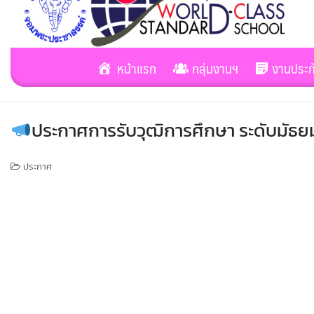
หน้าแรก
กลุ่มงานฯ
งานประก
กลุ่มบริหารฯ
กลุ่มสาระฯ
ประกาศการรับวุฒิการศึกษา ระดับมัธยม
ประกาศ