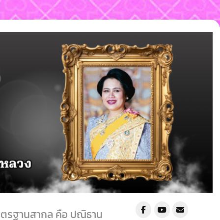
มาตรฐานสากล คือ ปณิธาน