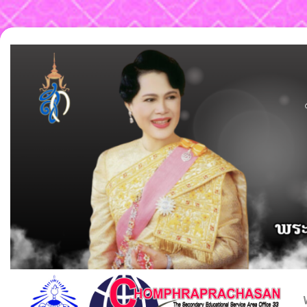
Skip
to
content