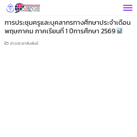
Skip
to
content
การประชุมครูและบุคลากรทางศึกษาประจำเดือน
พฤษภาคม ภาคเรียนที่ 1 ปีการศึกษา 2569
ข่าวประชาสัมพันธ์
กลุ่มบริหารฯ
กลุ่มสาระฯ
กลุ่มบริหารวิชาการ
กลุ่มบริหารทั่วไป
วิทยาศาสตร์
เฟสบุคกลุ่มงานฯ
กลุ่มงาน
คณิตศาสตร์
กลุ่มบริหารงานบุคคล
เว็บไซต์กลุ่มงานฯ
เฟสบุคกลุ่มงานฯ
เฟสบุคกลุ่มสาระฯ
ประชาสัมพันธ์ CPS
คำสั่งโรงเรียน
ต่างประเทศ
เฟสบุคกลุ่มสาระฯ
กลุ่มบริหารงบประมาณ
เว็บไซต์กลุ่มงานฯ
เฟสบุคกลุ่มงานฯ
เว็บไซต์กลุ่มสาระฯ
ITA2569