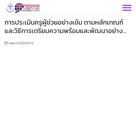
Skip
to
content
การประเมินครูผู้ช่วยอย่างเข้ม ตามหลักเกณฑ์
และวิธีการเตรียมความพร้อมและพัฒนาอย่าง
เข้ม ตำแหน่งครูผู้ช่วย
โดยมี นา
ผลงานวิชาการ
ยกัณฌ์ฏธัจส์ ก้านเหลือง และนางสาวตันหยง
พงษ์สุวรรณ์ เป็นผู้รับการประเมิน
กลุ่มบริหารฯ
กลุ่มสาระฯ
กลุ่มบริหารวิชาการ
กลุ่มบริหารทั่วไป
วิทยาศาสตร์
เฟสบุคกลุ่มงานฯ
กลุ่มงาน
คณิตศาสตร์
กลุ่มบริหารงานบุคคล
เว็บไซต์กลุ่มงานฯ
เฟสบุคกลุ่มงานฯ
เฟสบุคกลุ่มสาระฯ
ประชาสัมพันธ์ CPS
คำสั่งโรงเรียน
ต่างประเทศ
เฟสบุคกลุ่มสาระฯ
กลุ่มบริหารงบประมาณ
เว็บไซต์กลุ่มงานฯ
เฟสบุคกลุ่มงานฯ
เว็บไซต์กลุ่มสาระฯ
ITA2569