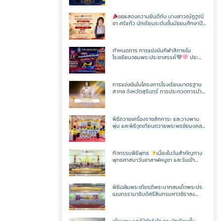
คัดเลือกสถานศึกษาเพื่อรับรางวัล IQA
AWARD ประจำปีการศึกษา 2568
ขอแสดงความยินดีกับ นางสาวณัฏฐณิ
ชา ศรีแก้ว นักเรียนระดับชั้นมัธยมศึกษาปีที่
5/8 แผนการเรียนภาษาอังกฤษ – ภาษาจีน
โรงเรียนจอมพระประชาสรรค์ ที่ผ่านการ
สอบวัดระดับความรู้ภาษาจีน HSK 2
กำหนดการ การแข่งขันกีฬาสีภายใน
โรงเรียนจอมพระประชาสรรค์
ประจำ
ปีการศึกษา 2569
“
ไอรยาเกมส์
IYARA GAME 2026
การแข่งขันในโครงการโรงเรียนมาตรฐาน
สากล จังหวัดสุรินทร์ การประกวดการนำ
เสนอแบบรีวิว (Review) ผลงานนักเรียน
จากรายวิชาการศึกษาค้นคว้าด้วยตัวเอง
(Independent Study : IS) ผ่านช่องทางสื่อ
พิธีถวายเครื่องราชสักการะ และวางพาน
สังคมออนไลน์ ระดับเขตพื้นที่การศึกษา
พุ่ม และพิธีจุดเทียนถวายพระพรชัยมงคล
ประจำปี 2569
เนื่องในวันเฉลิมพระเกียรติพระบาทสมเด็จ
พระปรเมนทรรามาธิบดีศรีสินทรมหาวชิรา
ลงกรณ มหิศรภูมิพลราชวรางกูร กิติสิริ
กิจกรรมพิธีพุทธ
เนื่องในวันสำคัญทาง
สมบูรณอดุลยเดช สยามินทราธิเบศรราช
พุทธศาสนาวันอาสาฬหบูชา และวันเข้า
วโรดม บรมนาถบพิตร พระวชิรเกล้าเจ้าอยู่
พรรษา
ปีการศึกษา 2569
หัว (ในหลวงรัชกาลที่ 10)
พิธีเฉลิมพระเกียรติพระบาทสมเด็จพระปร
เมนทรรามาธิบดีศรีสินทรมหาวชิราลง
กรณ พระวชิรเกล้าเจ้าอยู่หัวเนื่องในวันเฉลิ
พระชนมพรรษา 74 พรรษา
ในวันเฉลิม
พระชนมพรรษา 27 กรกฎาคม พ.ศ.2569