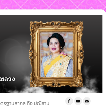
มาตรฐานสากล คือ ปณิธาน