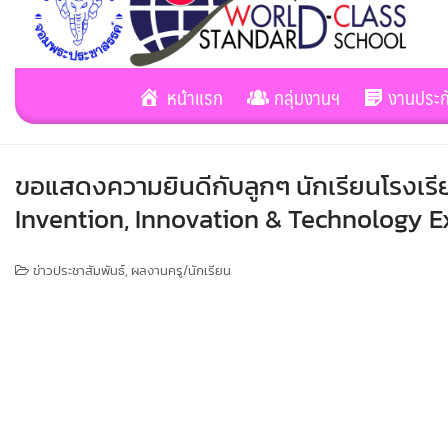
หน้าแรก
กลุ่มงานฯ
งานประก
กลุ่มบริหารฯ
กลุ่มสาระฯ
ขอแสดงความยินดีกับลูกๆ นักเรียนโรงเรี
Invention, Innovation & Technology Ex
ข่าวประชาสัมพันธ์
,
ผลงานครู/นักเรียน