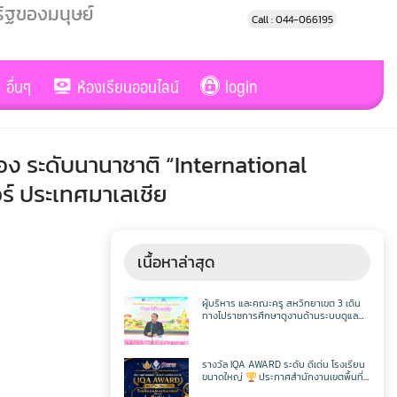
ิฐของมนุษย์
Call : 044-066195
อื่นๆ
ห้องเรียนออนไลน์
login
CPS
ne
ITA2569
ITA2568
ITA2567
ITA2566
แผนผังเว็บไซต์
เว็บไซต์เดิม
ตารางเรียน1/69
ครูพีระพันธ์ เสริมศิริ
ครูเเชิด ชูตาลัด
ครูเทพสุดา พรหมสวัสดิ์
ครูประหยัด สายบุตร
ครูนิตยา บุญเสริม
ครูกัณฌ์ฏธัจส์ ก้านเหลือง
ครูมัตติกา สุวงศ์
ครูศุภวิชญ์ กมลเลิศ
ตารางเรียน ม.1
ตารางเรียน ม.2
ตารางเรียน ม.3
ตารางเรียน ม.4
ตารางเรียน ม.5
ตารางเรียน ม.6
วิชาวิทยาการคำนวณ
วิชาออกแบบฯ
วิชาเพิ่มเติม
วิชาวิทยาการคำนวณ
วิชาออกแบบฯ
วิชาเพิ่มเติม
วิชาวิทยาการคำนวณ
วิชาออกแบบฯ
วิชาเพิ่มเติม
วิชาวิทยาการคำนวณ
วิชาออกแบบฯ
วิชาเพิ่มเติม
วิชาวิทยาการคำนวณ
วิชาออกแบบฯ
วิชาเพิ่มเติม
วิชาวิทยาการคำนวณ
วิชาออกแบบฯ
วิชาเพิ่มเติม
วิชาวิทยาการคำนวณ
วิชาออกแบบฯ
วิชาเพิ่มเติม
วิชาวิทยาการคำนวณ
วิชาออกแบบฯ
วิชาเพิ่มเติม
ง ระดับนานาชาติ “International
ร์ ประเทศมาเลเชีย
เนื้อหาล่าสุด
ผู้บริหาร และคณะครู สหวิทยาเขต 3 เดิน
ทางไปราชการศึกษาดูงานด้านระบบดูแล
ช่วยเหลือนักเรียน โรงเรียนจตุรพักตร
พิมานรัชดาภิเษก
รางวัล IQA AWARD ระดับ ดีเด่น โรงเรียน
ขนาดใหญ่
ประกาศสำนักงานเขตพื้นที่
การศึกษามัธยมศึกษาสุรินทร์ เรื่อง ผลการ