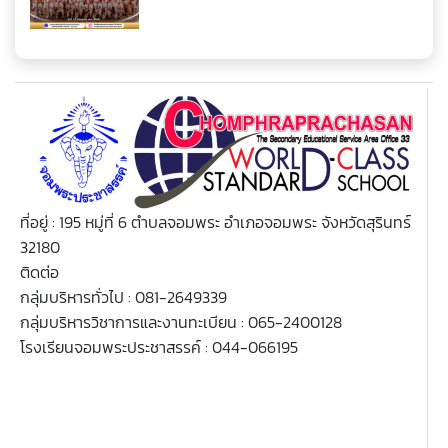
ที่อยู่ : 195 หมู่ที่ 6 ตำบลจอมพระ อำเภอจอมพระ จังหวัดสุรินทร์
32180
ติดต่อ
กลุ่มบริหารทั่วไป : 081-2649339
กลุ่มบริหารวิชาการและงานทะเบียน : 065-2400128
โรงเรียนจอมพระประชาสรรค์ : 044-066195