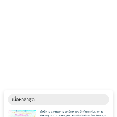
กิจกรรม CPS
ภาษาไทย
เว็บไซต์กลุ่มสาระฯ
เฟสบุคกลุ่มสาระฯ
เว็บไซต์กลุ่มงานฯ
เฟสบุคกลุ่มงานฯ
ตารางเรียน/สอน
ครูพีระพันธ์ เสริมศิริ
ITA2568
ToBeNumberOne
สังคมศึกษาฯ
ตารางเรียน/สอน
เว็บไซต์กลุ่มสาระฯ
เฟสบุคกลุ่มสาระฯ
เว็บไซต์กลุ่มงานฯ
ครูเเชิด ชูตาลัด
วิชาวิทยาการคำนวณ
ITA2567
ศิลปะ
ตารางเรียน/สอน
เว็บไซต์กลุ่มสาระฯ
เฟสบุคกลุ่มสาระฯ
ครูเทพสุดา พรหมสวัสดิ์
วิชาออกแบบฯ
วิชาวิทยาการคำนวณ
ITA2566
การงานอาชีพ
ตารางเรียน/สอน
เว็บไซต์กลุ่มสาระฯ
เฟสบุคกลุ่มสาระฯ
ครูประหยัด สายบุตร
วิชาเพิ่มเติม
วิชาออกแบบฯ
วิชาวิทยาการคำนวณ
แผนผังเว็บไซต์
พลศึกษา
ตารางเรียน/สอน
เว็บไซต์กลุ่มสาระฯ
เฟสบุคกลุ่มสาระฯ
ครูนิตยา บุญเสริม
วิชาเพิ่มเติม
วิชาออกแบบฯ
วิชาวิทยาการคำนวณ
เว็บไซต์เดิม
เทคโนโลยี
ตารางเรียน/สอน
เว็บไซต์กลุ่มสาระฯ
เฟสบุคกลุ่มสาระฯ
ครูกัณฌ์ฏธัจส์ ก้านเหลือง
วิชาเพิ่มเติม
วิชาออกแบบฯ
วิชาวิทยาการคำนวณ
ตารางเรียน1/69
เนื้อหาล่าสุด
ตารางเรียน/สอน
เว็บไซต์กลุ่มสาระฯ
เฟสบุคเทคโนโลยี
ครูมัตติกา สุวงศ์
วิชาเพิ่มเติม
วิชาออกแบบฯ
วิชาวิทยาการคำนวณ
ตารางเรียน ม.1
ผู้บริหาร และคณะครู สหวิทยาเขต 3 เดินทางไปราชการ
ตารางเรียน/สอน
เว็บไซต์เทคโนโลยี
ศึกษาดูงานด้านระบบดูแลช่วยเหลือนักเรียน โรงเรียนจตุร