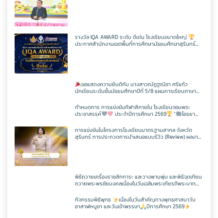
ครูศุภวิชญ์ กมลเลิศ
วิชาเพิ่มเติม
วิชาออกแบบฯ
วิชาวิทยาการคำนวณ
พักตรพิมานรัชดาภิเษก
ตารางเรียน ม.2
วิชาเพิ่มเติม
วิชาออกแบบฯ
วิชาวิทยาการคำนวณ
ตารางเรียน ม.3
รางวัล IQA AWARD ระดับ ดีเด่น โรงเรียนขนาดใหญ่
ประกาศสำนักงานเขตพื้นที่การศึกษามัธยมศึกษาสุรินทร์
เรื่อง ผลการคัดเลือกสถานศึกษาเพื่อรับรางวัล IQA AWARD
วิชาเพิ่มเติม
วิชาออกแบบฯ
ประจำปีการศึกษา 2568
ตารางเรียน ม.4
ขอแสดงความยินดีกับ นางสาวณัฏฐณิชา ศรีแก้ว
วิชาเพิ่มเติม
ตารางเรียน ม.5
นักเรียนระดับชั้นมัธยมศึกษาปีที่ 5/8 แผนการเรียนภาษา
อังกฤษ – ภาษาจีน โรงเรียนจอมพระประชาสรรค์ ที่ผ่านการ
สอบวัดระดับความรู้ภาษาจีน HSK 2
กำหนดการ การแข่งขันกีฬาสีภายใน โรงเรียนจอมพระ
ประชาสรรค์
ประจำปีการศึกษา 2569
“
ไอรยา
ตารางเรียน ม.6
เกมส์ IYARA GAME 2026
การแข่งขันในโครงการโรงเรียนมาตรฐานสากล จังหวัด
สุรินทร์ การประกวดการนำเสนอแบบรีวิว (Review) ผลงาน
นักเรียนจากรายวิชาการศึกษาค้นคว้าด้วยตัวเอง
(Independent Study : IS) ผ่านช่องทางสื่อสังคมออนไลน์
ระดับเขตพื้นที่การศึกษา ประจำปี 2569
พิธีถวายเครื่องราชสักการะ และวางพานพุ่ม และพิธีจุดเทียน
ถวายพระพรชัยมงคลเนื่องในวันเฉลิมพระเกียรติพระบาท
สมเด็จพระปรเมนทรรามาธิบดีศรีสินทรมหาวชิราลงกรณ
มหิศรภูมิพลราชวรางกูร กิติสิริสมบูรณอดุลยเดช สยามินท
กิจกรรมพิธีพุทธ
เนื่องในวันสำคัญทางพุทธศาสนาวัน
ราธิเบศรราชวโรดม บรมนาถบพิตร พระวชิรเกล้าเจ้าอยู่หัว
อาสาฬหบูชา และวันเข้าพรรษา
ปีการศึกษา 2569
(ในหลวงรัชกาลที่ 10)