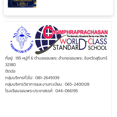
ที่อยู่ : 195 หมู่ที่ 6 ตำบลจอมพระ อำเภอจอมพระ จังหวัดสุรินทร์
32180
ติดต่อ
กลุ่มบริหารทั่วไป : 081-2649339
กลุ่มบริหารวิชาการและงานทะเบียน : 065-2400128
โรงเรียนจอมพระประชาสรรค์ : 044-066195