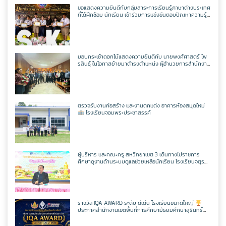
ขอแสดงความยินดีกับกลุ่มสาระการเรียนรู้ภาษาต่างประเทศ
ที่ได้ฝึกซ้อม นักเรียน เข้าร่วมการแข่งขันตอบปัญหาความรู้
ทั่วไปเกี่ยวกับประเทศญี่ปุ่น เนื่องในงานเปิดบ้านวิชาการ
Sangkha Open House 2026
มอบกระเช้าดอกไม้แสดงความยินดีกับ นายพงศ์ศาสตร์ ไพ
รสินธุ์ ในโอกาสย้ายมาดำรงตำแหน่ง ผู้อำนวยการสำนักงาน
เขตพื้นที่การศึกษามัธยมศึกษาสุรินทร์
ตรวจรับงานก่อสร้าง และงานตกแต่ง อาคารห้องสมุดใหม่
โรงเรียนจอมพระประชาสรรค์
ผู้บริหาร และคณะครู สหวิทยาเขต 3 เดินทางไปราชการ
ศึกษาดูงานด้านระบบดูแลช่วยเหลือนักเรียน โรงเรียนจตุร
พักตรพิมานรัชดาภิเษก
รางวัล IQA AWARD ระดับ ดีเด่น โรงเรียนขนาดใหญ่
ประกาศสำนักงานเขตพื้นที่การศึกษามัธยมศึกษาสุรินทร์
เรื่อง ผลการคัดเลือกสถานศึกษาเพื่อรับรางวัล IQA AWARD
ประจำปีการศึกษา 2568